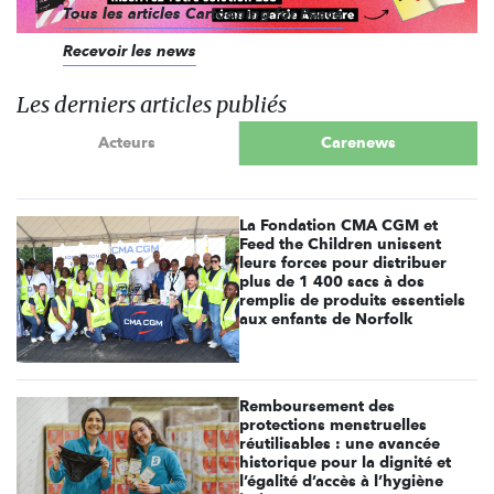
Tous les articles Cartooning for Peace
Recevoir les news
Les derniers articles publiés
Acteurs
Carenews
La Fondation CMA CGM et
Feed the Children unissent
leurs forces pour distribuer
plus de 1 400 sacs à dos
remplis de produits essentiels
aux enfants de Norfolk
Remboursement des
protections menstruelles
réutilisables : une avancée
historique pour la dignité et
l’égalité d’accès à l’hygiène