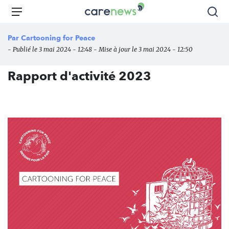
Aller
Carenews,
Menu
Rec
au
Le
contenu
média
Par
Cartooning for Peace
principal
des
- Publié le 3 mai 2024 - 12:48 - Mise à jour le 3 mai 2024 - 12:50
acteurs
de
Rapport d'activité 2023
l'engagement