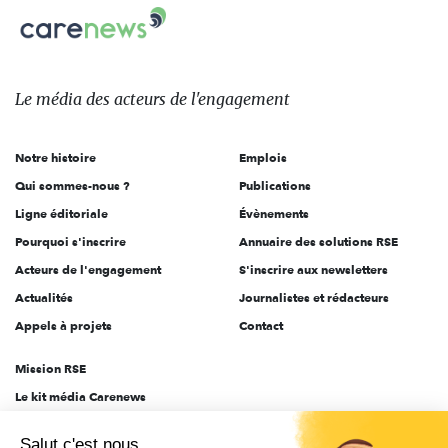
Carenews,
sur:
Le
média
des
Le média
des acteurs
de l'engagement
acteurs
de
Notre histoire
Emplois
l'engagement
Qui sommes-nous ?
Publications
Ligne éditoriale
Évènements
Pourquoi s'inscrire
Annuaire des solutions RSE
Acteurs de l'engagement
S'inscrire aux newsletters
Actualités
Journalistes et rédacteurs
Appels à projets
Contact
Mission RSE
Le kit média Carenews
Groupe AEF
Salut c'est nous...