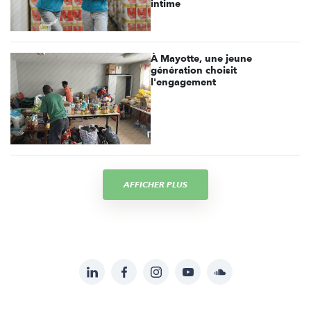
intime
À Mayotte, une jeune
génération choisit
l'engagement
AFFICHER PLUS
LinkedIn
Facebook
Instagram
YouTube
Soundcloud
Suivez-
nous