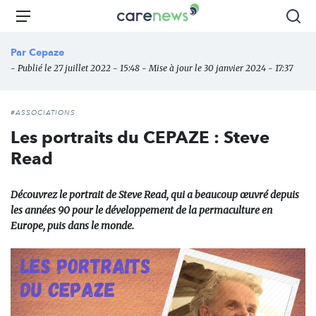
Aller
Carenews,
Menu
Rec
au
Le
contenu
média
Par
Cepaze
principal
des
- Publié le 27 juillet 2022 - 15:48 - Mise à jour le 30 janvier 2024 - 17:37
acteurs
de
l'engagement
#ASSOCIATIONS
Les portraits du CEPAZE : Steve
Read
Découvrez le portrait de Steve Read, qui a beaucoup œuvré depuis
les années 90 pour le développement de la permaculture en
Europe, puis dans le monde.