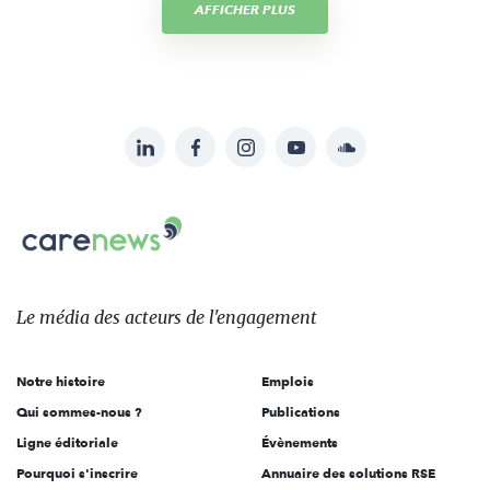
AFFICHER PLUS
LinkedIn
Facebook
Instagram
YouTube
Soundcloud
Suivez-
nous
Carenews,
sur:
Le
média
des
Le média
des acteurs
de l'engagement
acteurs
de
Notre histoire
Emplois
l'engagement
Qui sommes-nous ?
Publications
Ligne éditoriale
Évènements
Pourquoi s'inscrire
Annuaire des solutions RSE