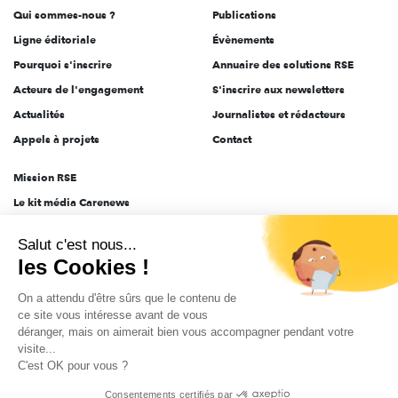
Qui sommes-nous ?
Publications
Ligne éditoriale
Évènements
Pourquoi s'inscrire
Annuaire des solutions RSE
Acteurs de l'engagement
S'inscrire aux newsletters
Actualités
Journalistes et rédacteurs
Appels à projets
Contact
Mission RSE
Le kit média Carenews
Groupe AEF
Salut c'est nous...
AEF info
les Cookies !
Novethic
On a attendu d'être sûrs que le contenu de
PRODURABLE
ce site vous intéresse avant de vous
Inclusiv Day
déranger, mais on aimerait bien vous accompagner pendant votre
visite...
C'est OK pour vous ?
CGV
Données personnelles
Mentions légales
2025-2026 Tout droits réservés
Consentements certifiés par