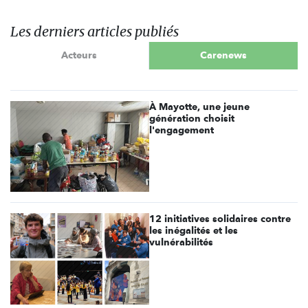
Les derniers articles publiés
Acteurs
Carenews
À Mayotte, une jeune
génération choisit
l'engagement
12 initiatives solidaires contre
les inégalités et les
vulnérabilités