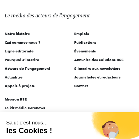
média
des
Le média
des acteurs
de l'engagement
acteurs
de
Notre histoire
Emplois
l'engagement
Qui sommes-nous ?
Publications
Ligne éditoriale
Évènements
Pourquoi s'inscrire
Annuaire des solutions RSE
Acteurs de l'engagement
S'inscrire aux newsletters
Actualités
Journalistes et rédacteurs
Appels à projets
Contact
Mission RSE
Le kit média Carenews
Groupe AEF
Salut c'est nous...
AEF info
les Cookies !
Novethic