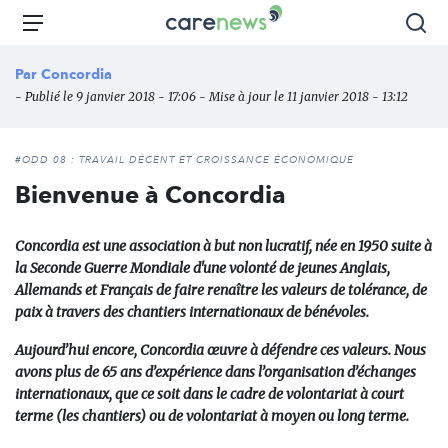
Aller
Carenews,
Menu
Rec
au
Le
contenu
média
Par
Concordia
principal
des
- Publié le 9 janvier 2018 - 17:06 - Mise à jour le 11 janvier 2018 - 13:12
acteurs
de
l'engagement
#ODD 08 : TRAVAIL DÉCENT ET CROISSANCE ÉCONOMIQUE
Bienvenue à Concordia
Concordia est une association à but non lucratif, née en 1950 suite à
la Seconde Guerre Mondiale d'une volonté de jeunes Anglais,
Allemands et Français de faire renaître les valeurs de tolérance, de
paix à travers des chantiers internationaux de bénévoles.
Aujourd’hui encore,
Concordia œuvre à défendre ces valeurs.
Nous
avons plus de 65 ans d’expérience dans l’organisation d’échanges
internationaux, que ce soit dans le cadre de volontariat à court
terme (les chantiers) ou de volontariat à moyen ou long terme.