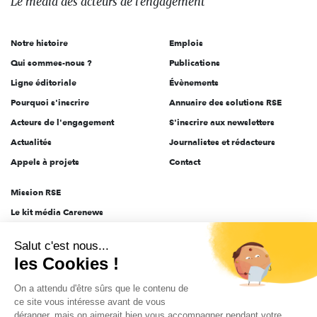
Le média
des acteurs
de l'engagement
acteurs
de
Notre histoire
Emplois
l'engagement
Qui sommes-nous ?
Publications
Ligne éditoriale
Évènements
Pourquoi s'inscrire
Annuaire des solutions RSE
Acteurs de l'engagement
S'inscrire aux newsletters
Actualités
Journalistes et rédacteurs
Appels à projets
Contact
Mission RSE
Le kit média Carenews
Groupe AEF
Salut c'est nous...
AEF info
les Cookies !
Novethic
On a attendu d'être sûrs que le contenu de
PRODURABLE
ce site vous intéresse avant de vous
Inclusiv Day
déranger, mais on aimerait bien vous accompagner pendant votre