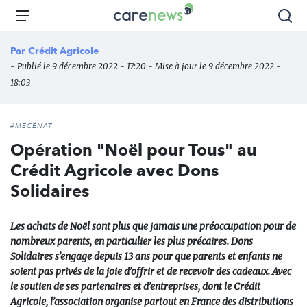
Aller
Carenews,
Menu
Rec
au
Le
contenu
média
Par
Crédit Agricole
principal
des
- Publié le 9 décembre 2022 - 17:20 - Mise à jour le 9 décembre 2022 -
acteurs
18:03
de
l'engagement
#MÉCÉNAT
Opération "Noël pour Tous" au
Crédit Agricole avec Dons
Solidaires
Les achats de Noël sont plus que jamais une préoccupation pour de
nombreux parents, en particulier les plus précaires. Dons
Solidaires s’engage depuis 13 ans pour que parents et enfants ne
soient pas privés de la joie d’offrir et de recevoir des cadeaux. Avec
le soutien de ses partenaires et d’entreprises, dont le Crédit
Agricole, l’association organise partout en France des distributions