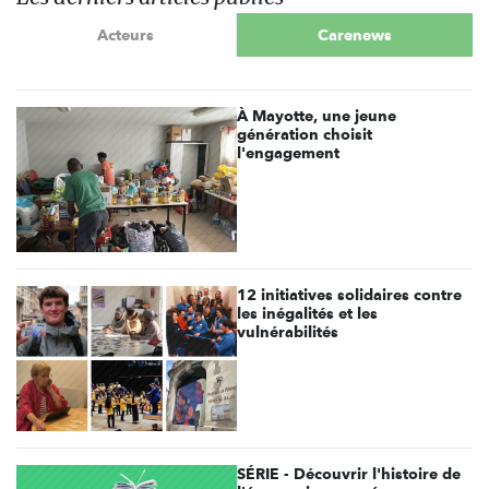
Acteurs
Carenews
À Mayotte, une jeune
génération choisit
l'engagement
12 initiatives solidaires contre
les inégalités et les
vulnérabilités
SÉRIE - Découvrir l'histoire de