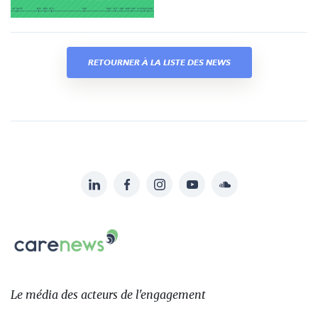
RETOURNER À LA LISTE DES NEWS
LinkedIn
Facebook
Instagram
YouTube
Soundcloud
Suivez-
nous
Carenews,
sur:
Le
média
des
Le média
des acteurs
de l'engagement
acteurs