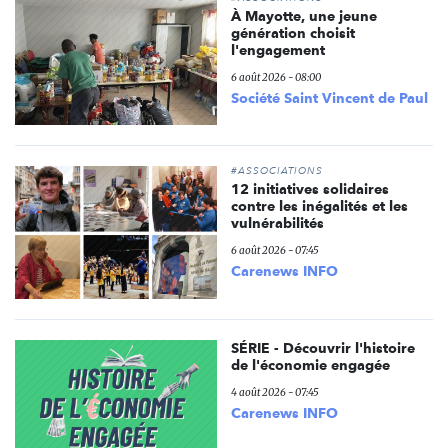
À Mayotte, une jeune
génération choisit
l'engagement
6 août 2026 - 08:00
Société Saint Vincent de Paul
#ASSOCIATIONS
12 initiatives solidaires
contre les inégalités et les
vulnérabilités
6 août 2026 - 07:45
Carenews INFO
SÉRIE - Découvrir l'histoire
de l'économie engagée
4 août 2026 - 07:45
Carenews INFO