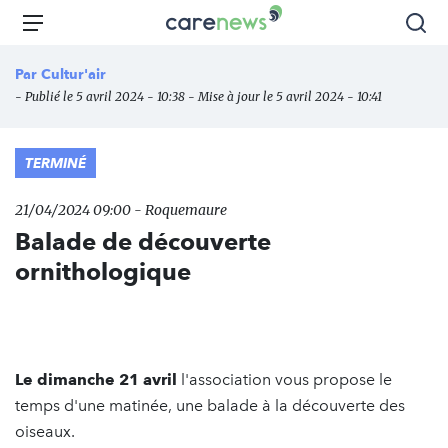
Aller
Carenews,
Menu
Rec
au
Le
contenu
média
Par
Cultur'air
principal
des
- Publié le 5 avril 2024 - 10:38 - Mise à jour le 5 avril 2024 - 10:41
acteurs
de
l'engagement
TERMINÉ
21/04/2024 09:00 - Roquemaure
Balade de découverte
ornithologique
Le dimanche 21 avril
l'association vous propose le
temps d'une matinée, une balade à la découverte des
oiseaux.