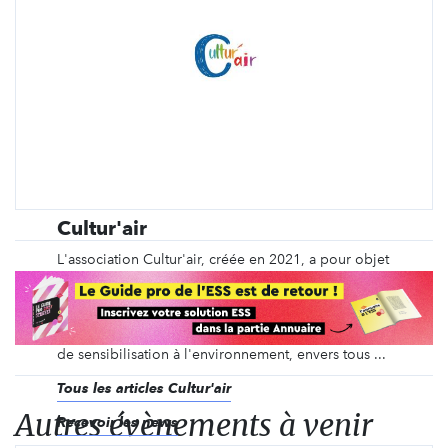
Cultur'air
L'association Cultur'air, créée en 2021, a pour objet
de mettre en valeur la biodiversité notamment par
l'organisation d' événements culturels sur
Roquemaure et ses alentours. Parmi ses projets, des
balades de découvertes de la nature et des actions
de sensibilisation à l'environnement, envers tous ...
Tous les articles Cultur'air
Autres évènements à venir
Recevoir les news