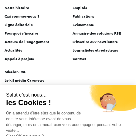
de
Notre histoire
Emplois
l'engagement
Qui sommes-nous ?
Publications
Ligne éditoriale
Évènements
Pourquoi s'inscrire
Annuaire des solutions RSE
Acteurs de l'engagement
S'inscrire aux newsletters
Actualités
Journalistes et rédacteurs
Appels à projets
Contact
Mission RSE
Le kit média Carenews
Groupe AEF
Salut c'est nous...
AEF info
les Cookies !
Novethic
On a attendu d'être sûrs que le contenu de
PRODURABLE
ce site vous intéresse avant de vous
Inclusiv Day
déranger, mais on aimerait bien vous accompagner pendant votre
visite...