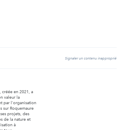
t
Signaler un contenu inapproprié
r, créée en 2021, a
n valeur la
 par l'organisation
ls sur Roquemaure
 ses projets, des
 de la nature et
isation à