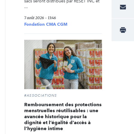
sacs seront distribués par RESET INC et
...
7 août 2026 - 13:46
Fondation CMA CGM
#ASSOCIATIONS
Remboursement des protections
menstruelles réutilisables : une
avancée historique pour la
dignité et l’égalité d’accès à
l’hygiène intime