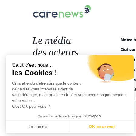
Carenews,
Le
média
des
acteurs
Le média
Notre h
de
des acteurs
Qui so
l'engagement
Ligne é
de l'engagement
Salut c'est nous...
Pourquo
les Cookies !
Acteur
On a attendu d'être sûrs que le contenu
de ce site vous intéresse avant de
Actuali
vous déranger, mais on aimerait bien vous accompagner pendant
Appels 
votre visite...
C'est OK pour vous ?
Consentements certifiés par
CGV
Données personnelles
Mentions légales
Je choisis
OK pour moi