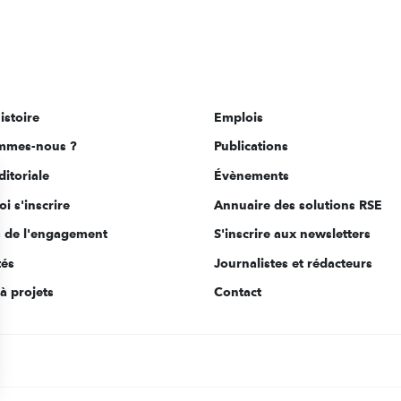
istoire
Emplois
mmes-nous ?
Publications
ditoriale
Évènements
i s'inscrire
Annuaire des solutions RSE
s de l'engagement
S'inscrire aux newsletters
tés
Journalistes et rédacteurs
à projets
Contact