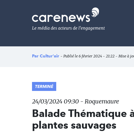
Aller
au
Carenews,
contenu
Le
principal
média
des
acteurs
de
l'engagement
Par
Cultur'air
- Publié le 6 février 2024 - 21:22 - Mise à jo
TERMINÉ
24/03/2024 09:30 - Roquemaure
Balade Thématique à
plantes sauvages