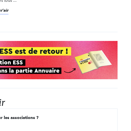
s tous ...
r'air
ir
r les associations ?