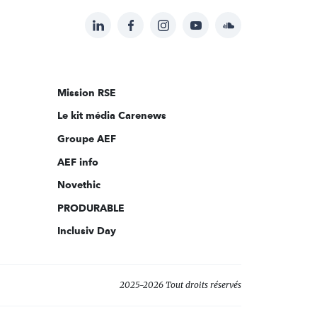
LinkedIn
Facebook
Instagram
YouTube
Soundcloud
Suivez-
nous
sur:
Mission RSE
Le kit média Carenews
Groupe AEF
AEF info
Novethic
PRODURABLE
Inclusiv Day
2025-2026 Tout droits réservés