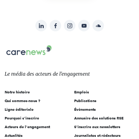
LinkedIn
Facebook
Instagram
YouTube
Soundcloud
Suivez-
nous
Carenews,
sur:
Le
média
des
Le média
des acteurs
de l'engagement
acteurs
de
Notre histoire
Emplois
l'engagement
Qui sommes-nous ?
Publications
Ligne éditoriale
Évènements
Pourquoi s'inscrire
Annuaire des solutions RSE
Acteurs de l'engagement
S'inscrire aux newsletters
Actualités
Journalistes et rédacteurs