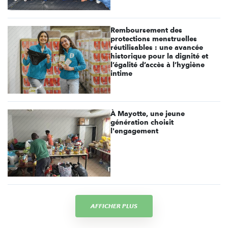
Remboursement des
protections menstruelles
réutilisables : une avancée
historique pour la dignité et
l’égalité d’accès à l’hygiène
intime
À Mayotte, une jeune
génération choisit
l'engagement
AFFICHER PLUS