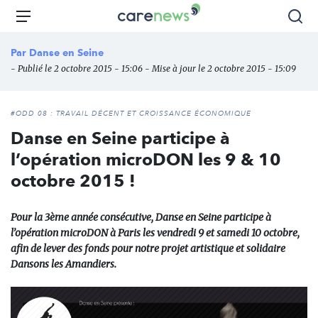
Aller
Carenews,
Menu
Rec
au
Le
contenu
média
Par
Danse en Seine
principal
des
- Publié le 2 octobre 2015 - 15:06 - Mise à jour le 2 octobre 2015 - 15:09
acteurs
de
l'engagement
#ODD 08 : TRAVAIL DÉCENT ET CROISSANCE ÉCONOMIQUE
Danse en Seine participe à
l’opération microDON les 9 & 10
octobre 2015 !
Pour la 3ème année consécutive, Danse en Seine participe à
l’opération microDON à Paris les vendredi 9 et samedi 10 octobre,
afin de lever des fonds pour notre projet artistique et solidaire
Dansons les Amandiers.