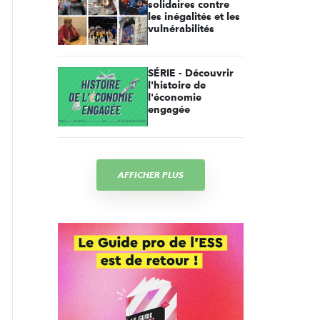
solidaires contre
les inégalités et les
vulnérabilités
SÉRIE - Découvrir
l'histoire de
l'économie
engagée
AFFICHER PLUS