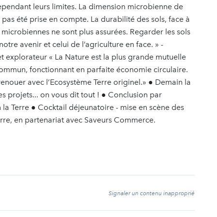
cependant leurs limites. La dimension microbienne de
’a pas été prise en compte. La durabilité des sols, face à
tés microbiennes ne sont plus assurées. Regarder les sols
otre avenir et celui de l’agriculture en face. » -
 explorateur « La Nature est la plus grande mutuelle
commun, fonctionnant en parfaite économie circulaire.
renouer avec l’Ecosystème Terre originel.» ● Demain la
es projets... on vous dit tout ! ● Conclusion par
 Terre ● Cocktail déjeunatoire - mise en scène des
erre, en partenariat avec Saveurs Commerce.
t
Signaler un contenu inapproprié