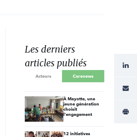
Les derniers
articles publiés
Acteurs
Carenews
À Mayotte, une
jeune génération
choisit
l'engagement
12 initiatives