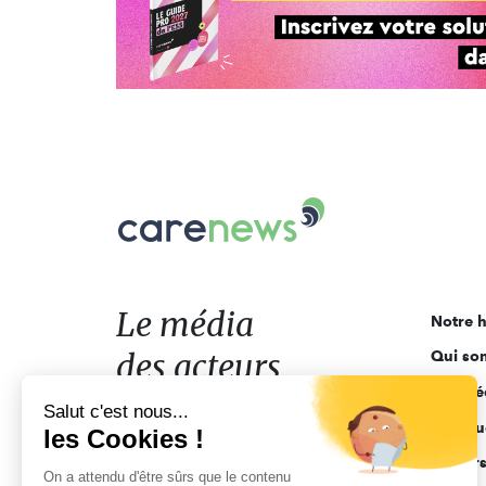
Carenews,
Le
média
des
acteurs
Le média
Notre h
de
des acteurs
Qui so
l'engagement
Ligne é
de l'engagement
Salut c'est nous...
Pourquo
les Cookies !
Acteur
On a attendu d'être sûrs que le contenu