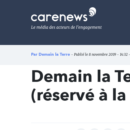
Aller
au
Carenews,
contenu
Le
principal
média
des
acteurs
de
l'engagement
Par
Demain la Terre
- Publié le 8 novembre 2019 - 14:32 
Demain la Te
(réservé à la