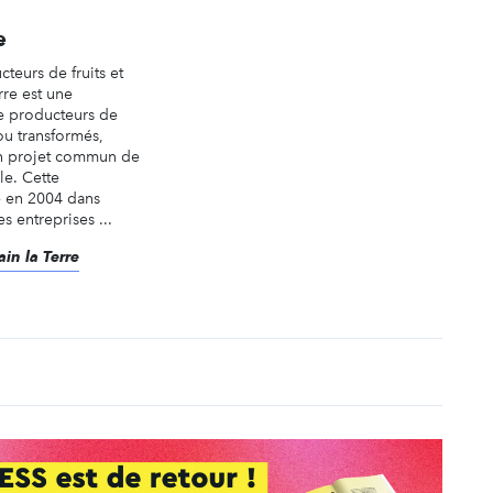
e
teurs de fruits et
re est une
de producteurs de
 ou transformés,
un projet commun de
e. Cette
e en 2004 dans
s entreprises ...
in la Terre