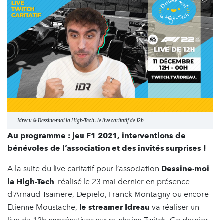
Idreau & Dessine-moi la High-Tech : le live caritatif de 12h
Au programme : jeu F1 2021, interventions de
bénévoles de l’association et des invités surprises !
À la suite du live caritatif pour l’association
Dessine-moi
la High-Tech
, réalisé le 23 mai dernier en présence
d’Arnaud Tsamere, Depielo, Franck Montagny ou encore
Etienne Moustache,
le streamer Idreau
va réaliser un
live de 12h consécutives sur sa chaine Twitch. Ce dernier