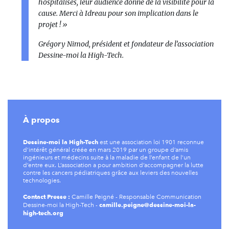
hospitalisés, leur audience donne de la visibilité pour la
cause. Merci à Idreau pour son implication dans le
projet ! »
Grégory Nimod, président et fondateur de l’association
Dessine-moi la High-Tech.
À propos
Dessine-moi la High-Tech
est une association loi 1901 reconnue
d’intérêt général créée en mars 2019 par un groupe d’amis
ingénieurs et médecins suite à la maladie de l’enfant de l’un
d’entre eux. L’association a pour ambition d’accompagner la lutte
contre les cancers pédiatriques grâce aux leviers des nouvelles
technologies.
Contact Presse :
Camille Peigné - Responsable Communication
camille.peigne@dessine-moi-la-
Dessine-moi la High-Tech -
high-tech.org