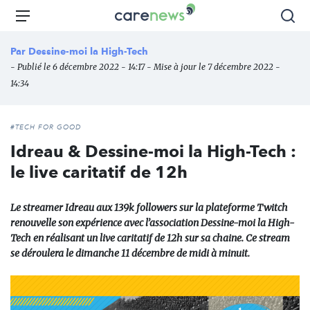
Aller
Carenews,
Menu
Rec
au
Le
contenu
média
Par
Dessine-moi la High-Tech
principal
des
- Publié le 6 décembre 2022 - 14:17 - Mise à jour le 7 décembre 2022 -
acteurs
14:34
de
l'engagement
#TECH FOR GOOD
Idreau & Dessine-moi la High-Tech :
le live caritatif de 12h
Le streamer Idreau aux 139k followers sur la plateforme Twitch
renouvelle son expérience avec l’association Dessine-moi la High-
Tech en réalisant un live caritatif de 12h sur sa chaine. Ce stream
se déroulera le dimanche 11 décembre de midi à minuit.