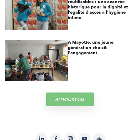
réutilisables : une avancée
historique pour la dignité et
l’égalité d’accès à l’hygiène
intime
À Mayotte, une jeune
génération choisit
l'engagement
AFFICHER PLUS
LinkedIn
Facebook
Instagram
YouTube
Soundcloud
Suivez-