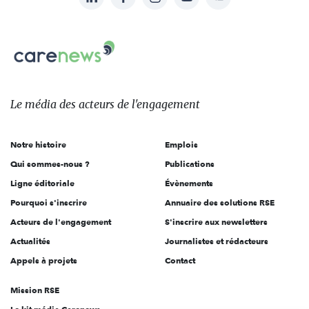
nous
Carenews,
sur:
Le
média
des
Le média
des acteurs
de l'engagement
acteurs
de
Notre histoire
Emplois
l'engagement
Qui sommes-nous ?
Publications
Ligne éditoriale
Évènements
Pourquoi s'inscrire
Annuaire des solutions RSE
Acteurs de l'engagement
S'inscrire aux newsletters
Actualités
Journalistes et rédacteurs
Appels à projets
Contact
Mission RSE