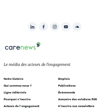
LinkedIn
Facebook
Instagram
YouTube
Soundcloud
Suivez-
nous
Carenews,
sur:
Le
média
des
Le média
des acteurs
de l'engagement
acteurs
de
Notre histoire
Emplois
l'engagement
Qui sommes-nous ?
Publications
Ligne éditoriale
Évènements
Pourquoi s'inscrire
Annuaire des solutions RSE
Acteurs de l'engagement
S'inscrire aux newsletters