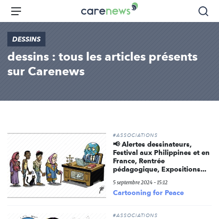
Aller
Carenews,
Menu
Rec
au
Le
contenu
média
DESSINS
principal
des
dessins : tous les articles présents
acteurs
de
sur Carenews
l'engagement
#ASSOCIATIONS
📢 Alertes dessinateurs,
Festival aux Philippines et en
France, Rentrée
pédagogique, Expositions...
5 septembre 2024 - 15:12
Cartooning for Peace
#ASSOCIATIONS