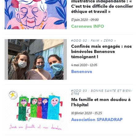
illustratrice indépendante : «
C'est très difficile de concilier
éthique et travail »
17 juin 2020 - 09:00
Carenews INFO
#ODD 02 : FAIM « ZÉRO »
Confinés mais engagés : nos
bénévoles Benenova
témoignent !
4 mai 2020 - 12:05
Benenova
#ODD 03 : BONNE SANTÉ ET BIEN-
ÊTRE
Ma famille et mon doudou à
l’hôpital
10 février 2020 - 15:25
Association SPARADRAP