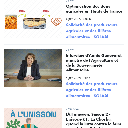
#ESS
Optimisation des dons
agricoles en Hauts de France
6 juin 2025 - 08:00
Solidarité des producteurs
agricoles et des filières
alimentaires - SOLAAL
#ESS
Interview d’Annie Genevard,
ministre de l’Agriculture et
de la Souveraineté
Alimentaire
5 juin 2025 - 15:58
Solidarité des producteurs
agricoles et des filières
alimentaires - SOLAAL
#SOCIAL
[À l’unisson, Saison 2 -
Épisode 6] : La Chorba,
quand la lutte contre la faim