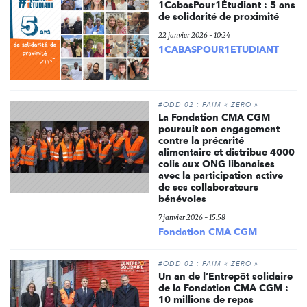
1CabasPour1Étudiant : 5 ans
de solidarité de proximité
22 janvier 2026 - 10:24
1CABASPOUR1ETUDIANT
#ODD 02 : FAIM « ZÉRO »
La Fondation CMA CGM
poursuit son engagement
contre la précarité
alimentaire et distribue 4000
colis aux ONG libanaises
avec la participation active
de ses collaborateurs
bénévoles
7 janvier 2026 - 15:58
Fondation CMA CGM
#ODD 02 : FAIM « ZÉRO »
Un an de l’Entrepôt solidaire
de la Fondation CMA CGM :
10 millions de repas