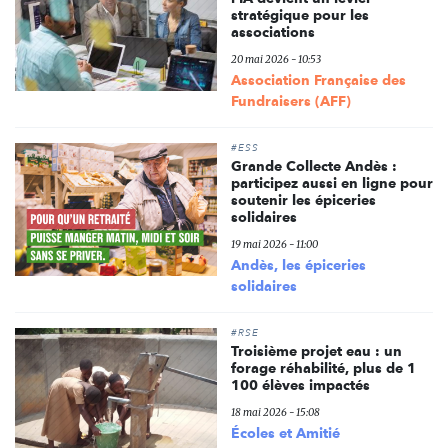
stratégique pour les
associations
20 mai 2026 - 10:53
Association Française des
Fundraisers (AFF)
#ESS
Grande Collecte Andès :
participez aussi en ligne pour
soutenir les épiceries
solidaires
19 mai 2026 - 11:00
Andès, les épiceries
solidaires
#RSE
Troisième projet eau : un
forage réhabilité, plus de 1
100 élèves impactés
18 mai 2026 - 15:08
Écoles et Amitié