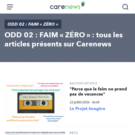
Aller
Carenews,
Menu
Rec
au
Le
contenu
média
ODD 02 : FAIM « ZÉRO »
principal
des
ODD 02 : FAIM « ZÉRO » : tous les
acteurs
de
articles présents sur Carenews
l'engagement
#ASSOCIATIONS
"Parce que la faim ne prend
pas de vacances"
22 juillet 2026 - 16:48
Le Projet Imagine
#ESS