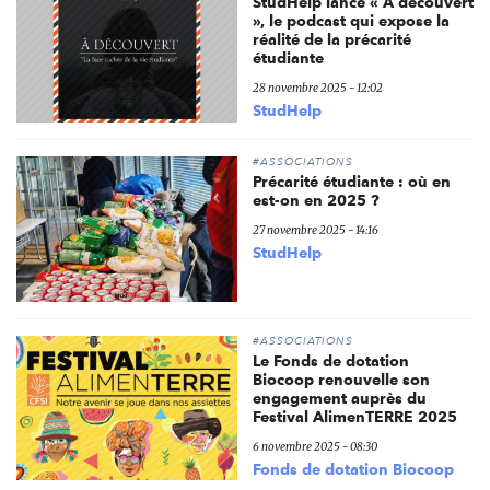
StudHelp lance « À découvert
», le podcast qui expose la
réalité de la précarité
étudiante
28 novembre 2025 - 12:02
StudHelp
#ASSOCIATIONS
Précarité étudiante : où en
est-on en 2025 ?
27 novembre 2025 - 14:16
StudHelp
#ASSOCIATIONS
Le Fonds de dotation
Biocoop renouvelle son
engagement auprès du
Festival AlimenTERRE 2025
6 novembre 2025 - 08:30
Fonds de dotation Biocoop