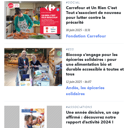
#SOCIAL
Carrefour et Un Rien C’est
Tout s’associent de nouveau
pour lutter contre la
précarité
18 juin 2025 - 11:31
Fondation Carrefour
#ESS
Biocoop s’engage pour les
épiceries solidaires : pour
une alimentation bio et
durable accessible à toutes et
tous
12 juin 2025 - 16:07
Andès, les épiceries
solidaires
#ASSOCIATIONS
Une année décisive, un cap
affirmé : découvrez notre
rapport d’activité 2024 !