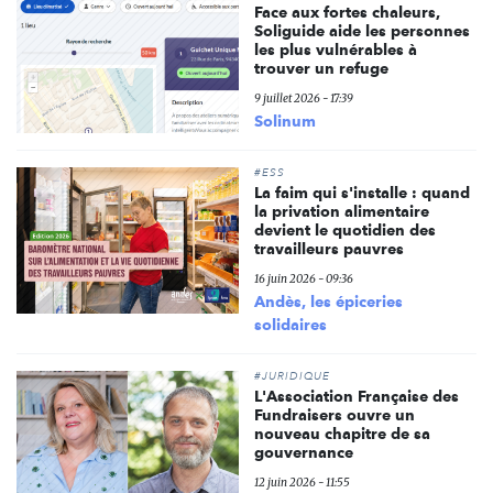
Face aux fortes chaleurs,
Soliguide aide les personnes
les plus vulnérables à
trouver un refuge
9 juillet 2026 - 17:39
Solinum
#ESS
La faim qui s'installe : quand
la privation alimentaire
devient le quotidien des
travailleurs pauvres
16 juin 2026 - 09:36
Andès, les épiceries
solidaires
#JURIDIQUE
L'Association Française des
Fundraisers ouvre un
nouveau chapitre de sa
gouvernance
12 juin 2026 - 11:55