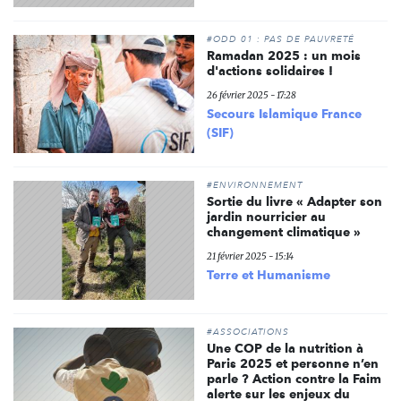
#ODD 01 : PAS DE PAUVRETÉ
Ramadan 2025 : un mois
d'actions solidaires !
26 février 2025 - 17:28
Secours Islamique France
(SIF)
#ENVIRONNEMENT
Sortie du livre « Adapter son
jardin nourricier au
changement climatique »
21 février 2025 - 15:14
Terre et Humanisme
#ASSOCIATIONS
Une COP de la nutrition à
Paris 2025 et personne n’en
parle ? Action contre la Faim
alerte sur les enjeux du