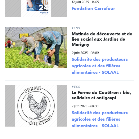
12 juin 2025 - 14:05
Fondation Carrefour
#ESS
Matinée de découverte et de
lien social aux Jardins de
Marigny
9 juin 2025 - 08:00
Solidarité des producteurs
agricoles et des filières
alimentaires - SOLAAL
#ESS
La Ferme du Couëtron : bio,
solidaire et antigaspi
7 juin 2025 - 08:00
Solidarité des producteurs
agricoles et des filières
alimentaires - SOLAAL