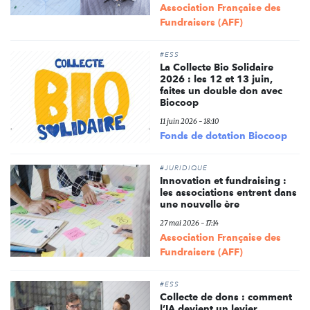
Association Française des
Fundraisers (AFF)
#ESS
La Collecte Bio Solidaire
2026 : les 12 et 13 juin,
faites un double don avec
Biocoop
11 juin 2026 - 18:10
Fonds de dotation Biocoop
#JURIDIQUE
Innovation et fundraising :
les associations entrent dans
une nouvelle ère
27 mai 2026 - 17:14
Association Française des
Fundraisers (AFF)
#ESS
Collecte de dons : comment
l’IA devient un levier