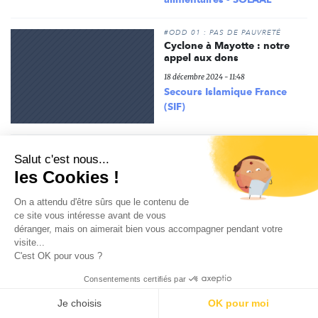
#ODD 01 : PAS DE PAUVRETÉ
Cyclone à Mayotte : notre
appel aux dons
18 décembre 2024 - 11:48
Secours Islamique France
(SIF)
#ESS
Salut c'est nous...
Les Assises Normandes Anti-
les Cookies !
gaspi du RÉGAL sous le signe
de la solidarité agricole
On a attendu d'être sûrs que le contenu de
16 décembre 2024 - 07:22
ce site vous intéresse avant de vous
Solidarité des producteurs
déranger, mais on aimerait bien vous accompagner pendant votre
agricoles et des filières
visite...
alimentaires - SOLAAL
C'est OK pour vous ?
Consentements certifiés par
#MÉCÉNAT
Dérèglement climatique et
Je choisis
OK pour moi
alimentation : quels liens ?