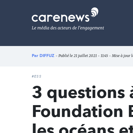
Aller
au
Carenews,
contenu
Le
principal
média
des
acteurs
de
l'engagement
Par
DIFFUZ
- Publié le 21 juillet 2021 - 11:45 - Mise à jour 
#ESS
3 questions 
Foundation 
les océans e