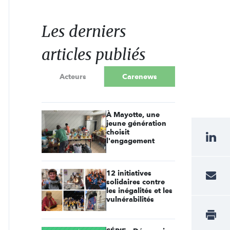
Les derniers
articles publiés
Acteurs
Carenews
À Mayotte, une
jeune génération
choisit
l'engagement
12 initiatives
solidaires contre
les inégalités et les
vulnérabilités