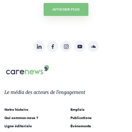
AFFICHER PLUS
LinkedIn
Facebook
Instagram
YouTube
Soundcloud
Suivez-
nous
Carenews,
sur:
Le
média
des
Le média
des acteurs
de l'engagement
acteurs
de
Notre histoire
Emplois
l'engagement
Qui sommes-nous ?
Publications
Ligne éditoriale
Évènements