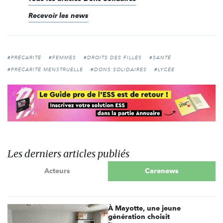
Recevoir les news
#PRÉCARITÉ
#FEMMES
#DROITS DES FILLES
#SANTÉ
#PRÉCARITÉ MENSTRUELLE
#DONS SOLIDAIRES
#LYCÉE
Les derniers articles publiés
Acteurs
Carenews
À Mayotte, une jeune
génération choisit