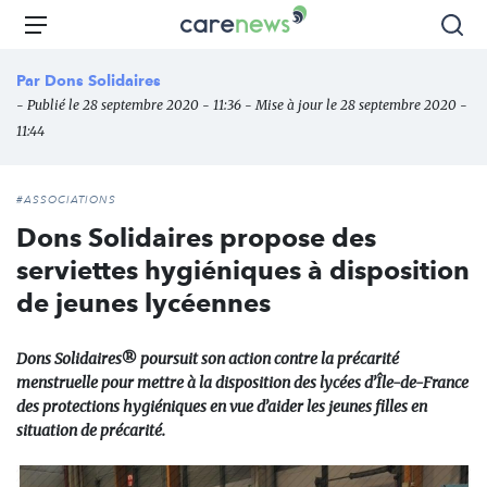
Aller
Carenews,
Menu
Rec
au
Le
contenu
média
Par
Dons Solidaires
principal
des
- Publié le 28 septembre 2020 - 11:36 - Mise à jour le 28 septembre 2020 -
acteurs
11:44
de
l'engagement
#ASSOCIATIONS
Dons Solidaires propose des
serviettes hygiéniques à disposition
de jeunes lycéennes
Dons Solidaires® poursuit son action contre la précarité
menstruelle pour mettre à la disposition des lycées d’Île-de-France
des protections hygiéniques en vue d’aider les jeunes filles en
situation de précarité.