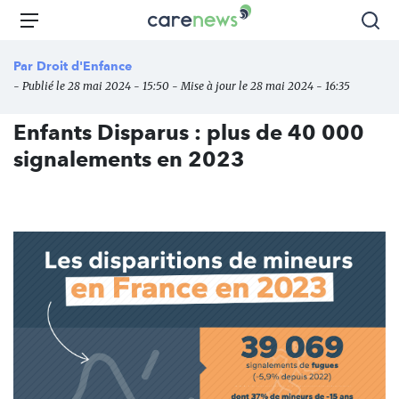
Aller
Carenews,
Menu
Rec
au
Le
contenu
média
Par
Droit d'Enfance
principal
des
- Publié le 28 mai 2024 - 15:50 - Mise à jour le 28 mai 2024 - 16:35
acteurs
de
Enfants Disparus : plus de 40 000
l'engagement
signalements en 2023