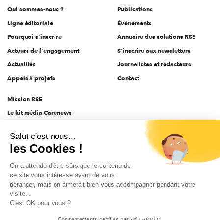
Qui sommes-nous ?
Publications
Ligne éditoriale
Évènements
Pourquoi s'inscrire
Annuaire des solutions RSE
Acteurs de l'engagement
S'inscrire aux newsletters
Actualités
Journalistes et rédacteurs
Appels à projets
Contact
Mission RSE
Le kit média Carenews
Groupe AEF
Salut c'est nous...
AEF info
les Cookies !
Novethic
On a attendu d'être sûrs que le contenu de
PRODURABLE
ce site vous intéresse avant de vous
Inclusiv Day
déranger, mais on aimerait bien vous accompagner pendant votre
visite...
C'est OK pour vous ?
CGV
Données personnelles
Mentions légales
2025-2026 Tout droits réservés
Consentements certifiés par