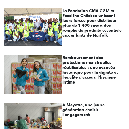
La Fondation CMA CGM et
Feed the Children unissent
leurs forces pour distribuer
plus de 1 400 sacs à dos
remplis de produits essentiels
aux enfants de Norfolk
Remboursement des
protections menstruelles
réutilisables : une avancée
historique pour la dignité et
l’égalité d’accès à l’hygiène
intime
À Mayotte, une jeune
génération choisit
l'engagement