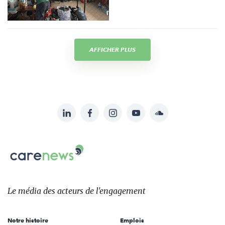
AFFICHER PLUS
LinkedIn
Facebook
Instagram
YouTube
Soundcloud
Suivez-
nous
Carenews,
sur:
Le
média
des
Le média
des acteurs
de l'engagement
acteurs
de
Notre histoire
Emplois
l'engagement