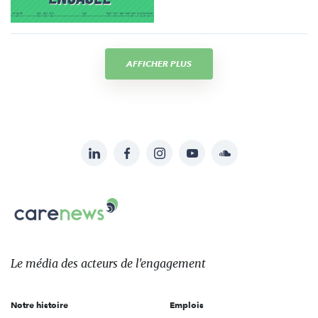
AFFICHER PLUS
LinkedIn
Facebook
Instagram
YouTube
Soundcloud
Suivez-
nous
Carenews,
sur:
Le
média
des
Le média
des acteurs
de l'engagement
acteurs
de
Notre histoire
Emplois
l'engagement