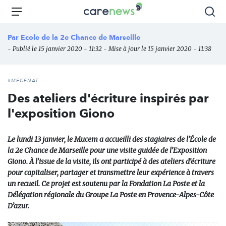
Aller
Carenews,
Menu
Rec
au
Le
contenu
média
Par
Ecole de la 2e Chance de Marseille
principal
des
- Publié le 15 janvier 2020 - 11:32 - Mise à jour le 15 janvier 2020 - 11:38
acteurs
de
l'engagement
#MÉCÉNAT
Des ateliers d'écriture inspirés par
l'exposition Giono
Le lundi 13 janvier, le Mucem a accueilli des stagiaires de l’École de
la 2e Chance de Marseille pour une visite guidée de l’Exposition
Giono. À l’issue de la visite, ils ont participé à des ateliers d’écriture
pour capitaliser, partager et transmettre leur expérience à travers
un recueil. Ce projet est soutenu par la Fondation La Poste et la
Délégation régionale du Groupe La Poste en Provence-Alpes-Côte
D’azur.