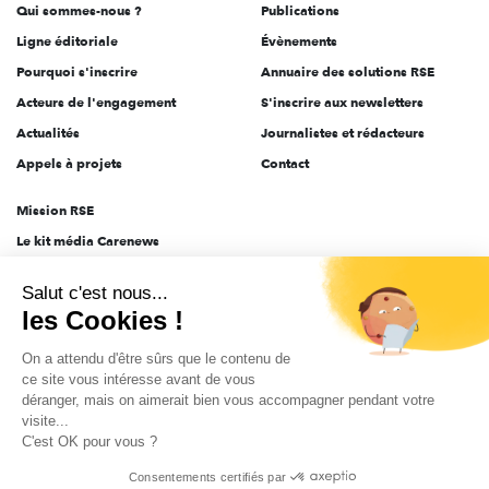
Qui sommes-nous ?
Publications
Ligne éditoriale
Évènements
Pourquoi s'inscrire
Annuaire des solutions RSE
Acteurs de l'engagement
S'inscrire aux newsletters
Actualités
Journalistes et rédacteurs
Appels à projets
Contact
Mission RSE
Le kit média Carenews
Groupe AEF
Salut c'est nous...
AEF info
les Cookies !
Novethic
On a attendu d'être sûrs que le contenu de
PRODURABLE
ce site vous intéresse avant de vous
Inclusiv Day
déranger, mais on aimerait bien vous accompagner pendant votre
visite...
C'est OK pour vous ?
CGV
Données personnelles
Mentions légales
2025-2026 Tout droits réservés
Consentements certifiés par