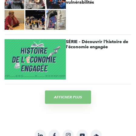
vulnérabilités
SÉRIE - Découvrir l'histoire de
l'économie engagée
AFFICHER PLUS
LinkedIn
Facebook
Instagram
YouTube
Soundcloud
Suivez-