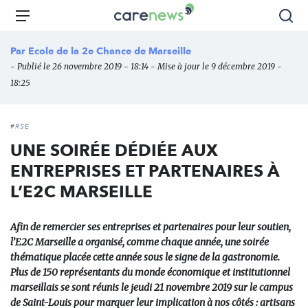
Aller
Carenews,
Menu
Rec
au
Le
contenu
média
Par
Ecole de la 2e Chance de Marseille
principal
des
- Publié le 26 novembre 2019 - 18:14 - Mise à jour le 9 décembre 2019 -
acteurs
18:25
de
l'engagement
#RSE
UNE SOIRÉE DÉDIÉE AUX
ENTREPRISES ET PARTENAIRES À
L’E2C MARSEILLE
Afin de remercier ses entreprises et partenaires pour leur soutien,
l’E2C Marseille a organisé, comme chaque année, une soirée
thématique placée cette année sous le signe de la gastronomie.
Plus de 150 représentants du monde économique et institutionnel
marseillais se sont réunis le jeudi 21 novembre 2019 sur le campus
de Saint-Louis pour marquer leur implication à nos côtés : artisans