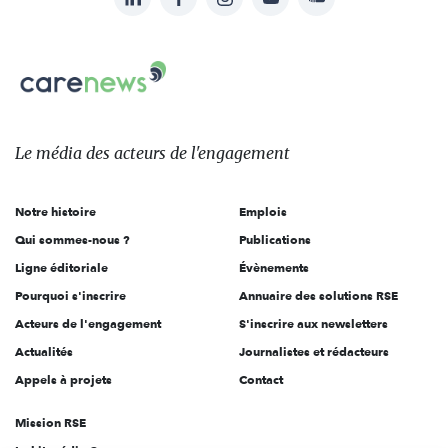
nous
Carenews,
sur:
Le
média
des
Le média
des acteurs
de l'engagement
acteurs
de
Notre histoire
Emplois
l'engagement
Qui sommes-nous ?
Publications
Ligne éditoriale
Évènements
Pourquoi s'inscrire
Annuaire des solutions RSE
Acteurs de l'engagement
S'inscrire aux newsletters
Actualités
Journalistes et rédacteurs
Appels à projets
Contact
Mission RSE