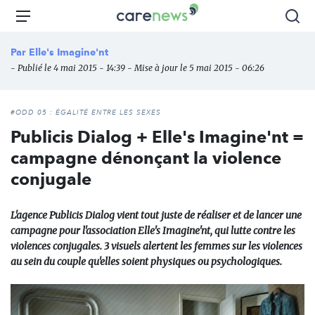
Aller
Carenews,
Menu
Rec
au
Le
contenu
média
Par
Elle's Imagine'nt
principal
des
- Publié le 4 mai 2015 - 14:39 - Mise à jour le 5 mai 2015 - 06:26
acteurs
de
l'engagement
#ODD 05 : ÉGALITÉ ENTRE LES SEXES
Publicis Dialog + Elle's Imagine'nt =
campagne dénonçant la violence
conjugale
L'agence Publicis Dialog vient tout juste de réaliser et de lancer une
campagne pour l'association Elle's Imagine'nt, qui lutte contre les
violences conjugales. 3 visuels alertent les femmes sur les violences
au sein du couple qu'elles soient physiques ou psychologiques.