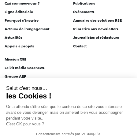
Qui sommes-nous ?
Publications
Ligne éditoriale
Évènements
Pourquoi s'inscrire
Annuaire des solutions RSE
Acteurs de l'engagement
S'inscrire aux newsletters
Actualités
Journalistes et rédacteurs
Appels à projets
Contact
Mission RSE
Le kit média Carenews
Groupe AEF
Salut c'est nous...
AEF info
les Cookies !
Novethic
On a attendu d'être sûrs que le contenu de
PRODURABLE
ce site vous intéresse avant de vous
Inclusiv Day
déranger, mais on aimerait bien vous accompagner pendant votre
visite...
C'est OK pour vous ?
CGV
Données personnelles
Mentions légales
2025-2026 Tout droits réservés
Consentements certifiés par