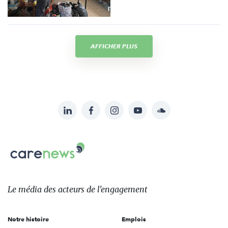
AFFICHER PLUS
LinkedIn
Facebook
Instagram
YouTube
Soundcloud
Suivez-
nous
Carenews,
sur:
Le
média
des
Le média
des acteurs
de l'engagement
acteurs
de
Notre histoire
Emplois
l'engagement