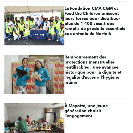
La Fondation CMA CGM et
Feed the Children unissent
leurs forces pour distribuer
plus de 1 400 sacs à dos
remplis de produits essentiels
aux enfants de Norfolk
Remboursement des
protections menstruelles
réutilisables : une avancée
historique pour la dignité et
l’égalité d’accès à l’hygiène
intime
À Mayotte, une jeune
génération choisit
l'engagement