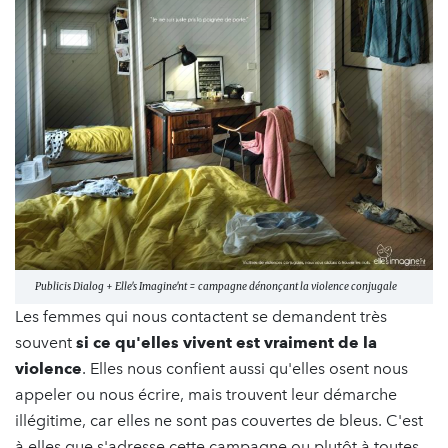
Publicis Dialog + Elle's Imagine'nt = campagne dénonçant la violence conjugale
Les femmes qui nous contactent se demandent très
souvent
si ce qu'elles vivent est vraiment de la
violence
. Elles nous confient aussi qu'elles osent nous
appeler ou nous écrire, mais trouvent leur démarche
illégitime, car elles ne sont pas couvertes de bleus. C'est
à elles que s'adresse cette campagne ou plutôt à toutes