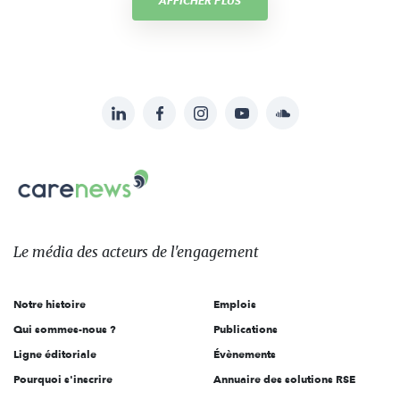
AFFICHER PLUS
LinkedIn
Facebook
Instagram
YouTube
Soundcloud
Suivez-
nous
Carenews,
sur:
Le
média
des
Le média
des acteurs
de l'engagement
acteurs
de
Notre histoire
Emplois
l'engagement
Qui sommes-nous ?
Publications
Ligne éditoriale
Évènements
Pourquoi s'inscrire
Annuaire des solutions RSE