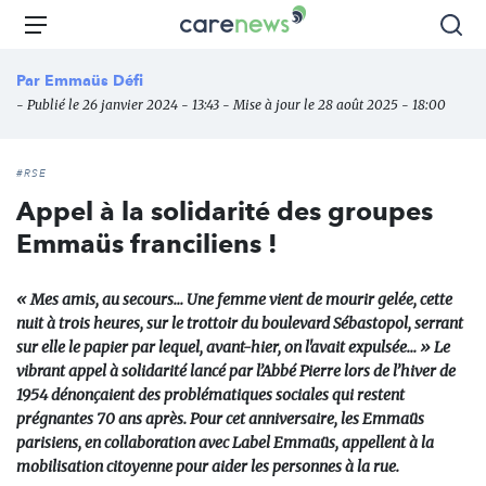
Aller
Carenews,
Menu
Rec
au
Le
contenu
média
Par
Emmaüs Défi
principal
des
- Publié le 26 janvier 2024 - 13:43 - Mise à jour le 28 août 2025 - 18:00
acteurs
de
l'engagement
#RSE
Appel à la solidarité des groupes
Emmaüs franciliens !
« Mes amis, au secours... Une femme vient de mourir gelée, cette
nuit à trois heures, sur le trottoir du boulevard Sébastopol, serrant
sur elle le papier par lequel, avant-hier, on l'avait expulsée... » Le
vibrant appel à solidarité lancé par l’Abbé Pierre lors de l’hiver de
1954 dénonçaient des problématiques sociales qui restent
prégnantes 70 ans après. Pour cet anniversaire, les Emmaüs
parisiens, en collaboration avec Label Emmaüs, appellent à la
mobilisation citoyenne pour aider les personnes à la rue.