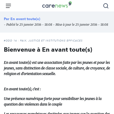
Aller
Carenews,
Menu
Rec
au
Le
contenu
média
Par
En avant toute(s)
principal
des
- Publié le 25 janvier 2016 - 18:08 - Mise à jour le 25 janvier 2016 - 18:08
acteurs
de
l'engagement
#ODD 16 : PAIX, JUSTICE ET INSTITUTIONS EFFICACES
Bienvenue à En avant toute(s)
En avant toute(s) est une association faite
par les jeunes et pour les
jeunes,
sans distinction de classe sociale, de culture, de croyance, de
religion et d’orientation sexuelle.
En avant toute(s)
, c
’
est :
Une présence numérique forte pour sensibiliser les jeunes à la
question des violences dans le couple