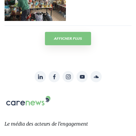
AFFICHER PLUS
LinkedIn
Facebook
Instagram
YouTube
Soundcloud
Suivez-
nous
Carenews,
sur:
Le
média
des
Le média
des acteurs
de l'engagement
acteurs
de