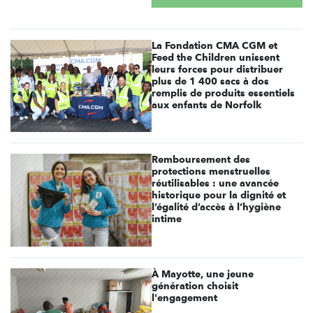
La Fondation CMA CGM et
Feed the Children unissent
leurs forces pour distribuer
plus de 1 400 sacs à dos
remplis de produits essentiels
aux enfants de Norfolk
Remboursement des
protections menstruelles
réutilisables : une avancée
historique pour la dignité et
l’égalité d’accès à l’hygiène
intime
À Mayotte, une jeune
génération choisit
l'engagement