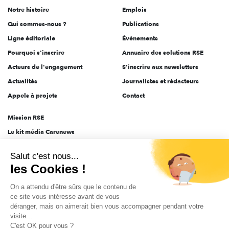
Notre histoire
Emplois
l'engagement
Qui sommes-nous ?
Publications
Ligne éditoriale
Évènements
Pourquoi s'inscrire
Annuaire des solutions RSE
Acteurs de l'engagement
S'inscrire aux newsletters
Actualités
Journalistes et rédacteurs
Appels à projets
Contact
Mission RSE
Le kit média Carenews
Groupe AEF
Salut c'est nous...
AEF info
les Cookies !
Novethic
On a attendu d'être sûrs que le contenu de
PRODURABLE
ce site vous intéresse avant de vous
Inclusiv Day
déranger, mais on aimerait bien vous accompagner pendant votre
visite...
C'est OK pour vous ?