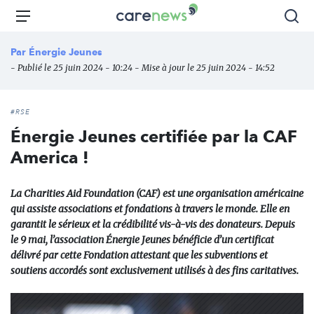
Aller
Carenews,
Menu
Rec
au
Le
contenu
média
Par
Énergie Jeunes
principal
des
- Publié le 25 juin 2024 - 10:24 - Mise à jour le 25 juin 2024 - 14:52
acteurs
de
l'engagement
#RSE
Énergie Jeunes certifiée par la CAF
America !
La Charities Aid Foundation (CAF) est une organisation américaine
qui assiste associations et fondations à travers le monde. Elle en
garantit le sérieux et la crédibilité vis-à-vis des donateurs. Depuis
le 9 mai, l’association Énergie Jeunes bénéficie d’un certificat
délivré par cette Fondation attestant que les subventions et
soutiens accordés sont exclusivement utilisés à des fins caritatives.