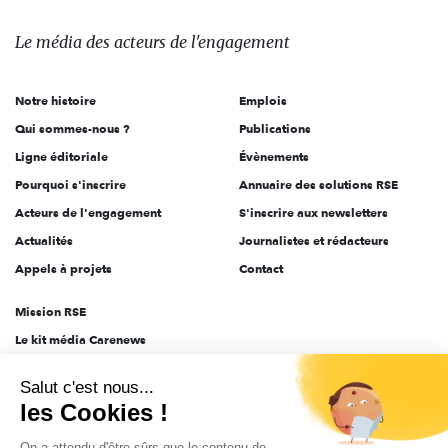
média
des
Le média
des acteurs
de l'engagement
acteurs
de
Notre histoire
Emplois
l'engagement
Qui sommes-nous ?
Publications
Ligne éditoriale
Évènements
Pourquoi s'inscrire
Annuaire des solutions RSE
Acteurs de l'engagement
S'inscrire aux newsletters
Actualités
Journalistes et rédacteurs
Appels à projets
Contact
Mission RSE
Le kit média Carenews
Groupe AEF
Salut c'est nous...
AEF info
les Cookies !
Novethic
On a attendu d'être sûrs que le contenu de