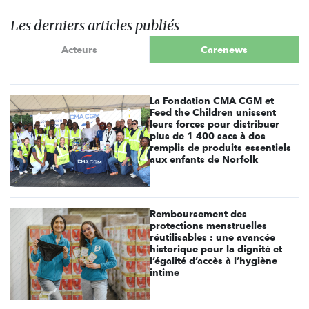
Les derniers articles publiés
Acteurs
Carenews
La Fondation CMA CGM et
Feed the Children unissent
leurs forces pour distribuer
plus de 1 400 sacs à dos
remplis de produits essentiels
aux enfants de Norfolk
Remboursement des
protections menstruelles
réutilisables : une avancée
historique pour la dignité et
l’égalité d’accès à l’hygiène
intime