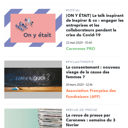
#SOCIAL
[ON Y ÉTAIT] Le talk inspirant
de Inspirer & co : engager les
entreprises et les
collaborateurs pendant la
crise du Covid-19
22 mai 2020 - 15:40
Carenews PRO
#PHILANTHROPIE
Le consentement : nouveau
visage de la cause des
femmes ?
10 mars 2020 - 12:36
Association Française des
Fundraisers (AFF)
#REVUE DE PRESSE
La revue de presse par
Carenews : semaine du 3
février