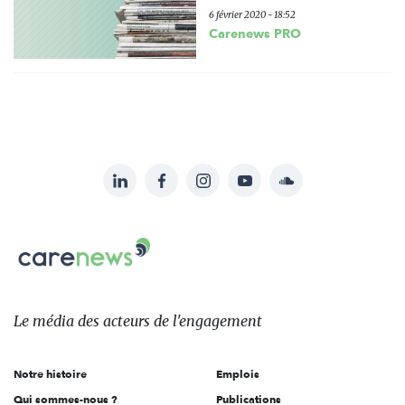
6 février 2020 - 18:52
Carenews PRO
LinkedIn
Facebook
Instagram
YouTube
Soundcloud
Suivez-
nous
Carenews,
sur:
Le
média
des
Le média
des acteurs
de l'engagement
acteurs
de
Notre histoire
Emplois
l'engagement
Qui sommes-nous ?
Publications