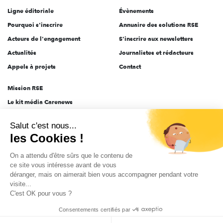
Ligne éditoriale
Évènements
Pourquoi s'inscrire
Annuaire des solutions RSE
Acteurs de l'engagement
S'inscrire aux newsletters
Actualités
Journalistes et rédacteurs
Appels à projets
Contact
Mission RSE
Le kit média Carenews
Groupe AEF
Salut c'est nous...
AEF info
les Cookies !
Novethic
On a attendu d'être sûrs que le contenu de
PRODURABLE
ce site vous intéresse avant de vous
Inclusiv Day
déranger, mais on aimerait bien vous accompagner pendant votre
visite...
C'est OK pour vous ?
CGV
Données personnelles
Mentions légales
2025-2026 Tout droits réservés
Consentements certifiés par