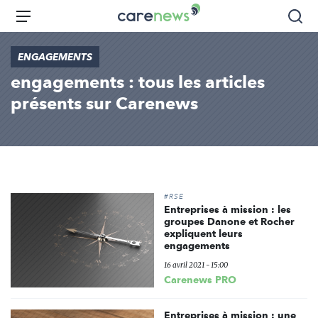
Aller
Carenews,
Menu
Rec
au
Le
contenu
média
ENGAGEMENTS
principal
des
engagements : tous les articles
acteurs
de
présents sur Carenews
l'engagement
#RSE
Entreprises à mission : les
groupes Danone et Rocher
expliquent leurs
engagements
16 avril 2021 - 15:00
Carenews PRO
Entreprises à mission : une