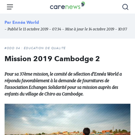
Aller
Carenews,
Menu
Rec
au
Le
contenu
média
Par
Ennéa World
principal
des
- Publié le 11 octobre 2019 - 07:34 - Mise à jour le 14 octobre 2019 - 10:07
acteurs
de
l'engagement
#ODD 04 : ÉDUCATION DE QUALITÉ
Mission 2019 Cambodge 2
Pour sa 37ème mission, le comité de sélection d’Ennéa World a
répondu favorablement à la demande de fournitures de
l’association Echanges Solidarité pour sa mission auprès des
enfants du village de Chiro au Cambodge.