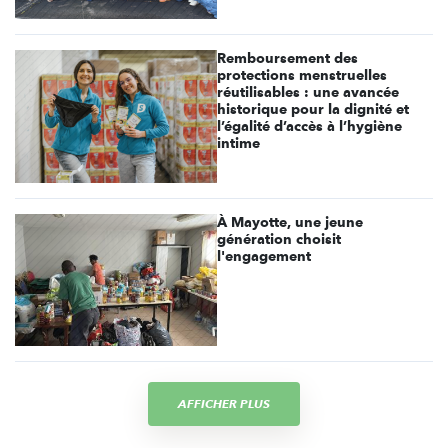
Remboursement des
protections menstruelles
réutilisables : une avancée
historique pour la dignité et
l’égalité d’accès à l’hygiène
intime
À Mayotte, une jeune
génération choisit
l'engagement
AFFICHER PLUS