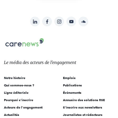
LinkedIn
Facebook
Instagram
YouTube
Soundcloud
Suivez-
nous
Carenews,
sur:
Le
média
des
Le média
des acteurs
de l'engagement
acteurs
de
Notre histoire
Emplois
l'engagement
Qui sommes-nous ?
Publications
Ligne éditoriale
Évènements
Pourquoi s'inscrire
Annuaire des solutions RSE
Acteurs de l'engagement
S'inscrire aux newsletters
Actualités
Journalistes et rédacteurs