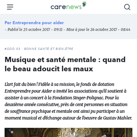
Aller
Carenews,
Menu
Rec
au
Le
contenu
média
Par
Entreprendre pour aider
principal
des
- Publié le 25 octobre 2017 - 09:11 - Mise à jour le 26 octobre 2017 - 08:44
acteurs
de
l'engagement
#ODD 03 : BONNE SANTÉ ET BIEN-ÊTRE
Musique et santé mentale : quand
le beau adoucit les maux
L'art fait du bien ! Fidèle à sa mission, le fonds de dotation
Entreprendre pour Aider a invité les associations qu'il soutient à
assister à un concert à la Fondation Singer-Polignac. Pour la
deuxième année consécutive, près de cent personnes en situation
de souffrance psychique et mentale ont ainsi pu participer à un
moment musical et d'échange autour de l'oeuvre de Gustav Mahler.