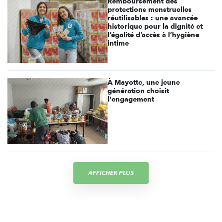
Remboursement des
protections menstruelles
réutilisables : une avancée
historique pour la dignité et
l’égalité d’accès à l’hygiène
intime
À Mayotte, une jeune
génération choisit
l'engagement
AFFICHER PLUS