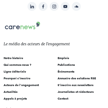
LinkedIn
Facebook
Instagram
YouTube
Soundcloud
Suivez-
nous
Carenews,
sur:
Le
média
des
Le média
des acteurs
de l'engagement
acteurs
de
Notre histoire
Emplois
l'engagement
Qui sommes-nous ?
Publications
Ligne éditoriale
Évènements
Pourquoi s'inscrire
Annuaire des solutions RSE
Acteurs de l'engagement
S'inscrire aux newsletters
Actualités
Journalistes et rédacteurs
Appels à projets
Contact