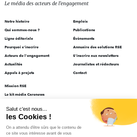
des
Le média
des acteurs
de l'engagement
acteurs
de
Notre histoire
Emplois
l'engagement
Qui sommes-nous ?
Publications
Ligne éditoriale
Évènements
Pourquoi s'inscrire
Annuaire des solutions RSE
Acteurs de l'engagement
S'inscrire aux newsletters
Actualités
Journalistes et rédacteurs
Appels à projets
Contact
Mission RSE
Le kit média Carenews
Groupe AEF
Salut c'est nous...
AEF info
les Cookies !
Novethic
On a attendu d'être sûrs que le contenu de
PRODURABLE
ce site vous intéresse avant de vous