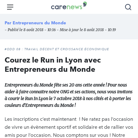
Aller
Carenews,
Menu
Rec
au
Le
contenu
média
Par
Entrepreneurs du Monde
principal
des
- Publié le 8 août 2018 - 10:16 - Mise à jour le 8 août 2018 - 10:19
acteurs
de
l'engagement
#ODD 08 : TRAVAIL DÉCENT ET CROISSANCE ÉCONOMIQUE
Courez le Run in Lyon avec
Entrepreneurs du Monde
Entrepreneurs du Monde fête ses 20 ans cette année ! Pour nous
aider à faire connaitre notre ONG et ses actions, nous vous invitons
à courir le Run In Lyon le 7 octobre 2018 à nos côtés et à porter les
couleurs d’Entrepreneurs du Monde !
Les inscriptions c’est maintenant ! Ne ratez pas l’occasion
de vivre un évènement sportif et solidaire et de rallier vos
amis pour l’occasion. Nous comptons sur vous ! Notre