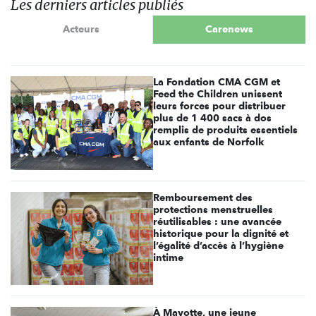
Les derniers articles publiés
Acteurs
Carenews
La Fondation CMA CGM et
Feed the Children unissent
leurs forces pour distribuer
plus de 1 400 sacs à dos
remplis de produits essentiels
aux enfants de Norfolk
Remboursement des
protections menstruelles
réutilisables : une avancée
historique pour la dignité et
l’égalité d’accès à l’hygiène
intime
À Mayotte, une jeune