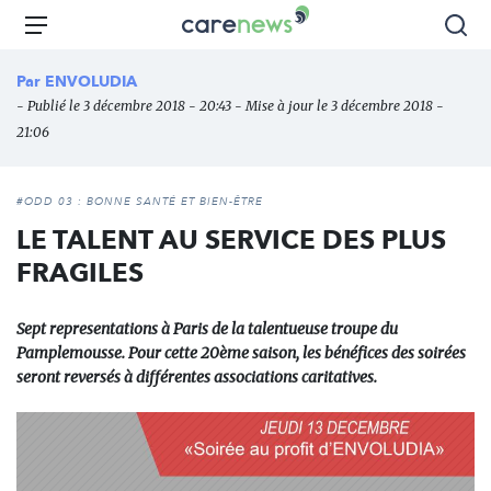
Aller
Carenews,
Menu
Rec
au
Le
contenu
média
Par
ENVOLUDIA
principal
des
- Publié le 3 décembre 2018 - 20:43 - Mise à jour le 3 décembre 2018 -
acteurs
21:06
de
l'engagement
#ODD 03 : BONNE SANTÉ ET BIEN-ÊTRE
LE TALENT AU SERVICE DES PLUS
FRAGILES
Sept representations à Paris de la talentueuse troupe du
Pamplemousse. Pour cette 20ème saison, les bénéfices des soirées
seront reversés à différentes associations caritatives.