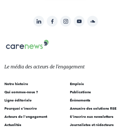
LinkedIn
Facebook
Instagram
YouTube
Soundcloud
Suivez-
nous
Carenews,
sur:
Le
média
des
Le média
des acteurs
de l'engagement
acteurs
de
Notre histoire
Emplois
l'engagement
Qui sommes-nous ?
Publications
Ligne éditoriale
Évènements
Pourquoi s'inscrire
Annuaire des solutions RSE
Acteurs de l'engagement
S'inscrire aux newsletters
Actualités
Journalistes et rédacteurs