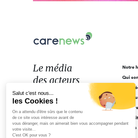
Carenews,
Le
média
des
acteurs
Le média
Notre h
de
des acteurs
Qui so
l'engagement
Ligne é
de l'engagement
Salut c'est nous...
Pourquo
les Cookies !
Acteur
On a attendu d'être sûrs que le contenu
de ce site vous intéresse avant de
Actuali
vous déranger, mais on aimerait bien vous accompagner pendant
Appels 
votre visite...
C'est OK pour vous ?