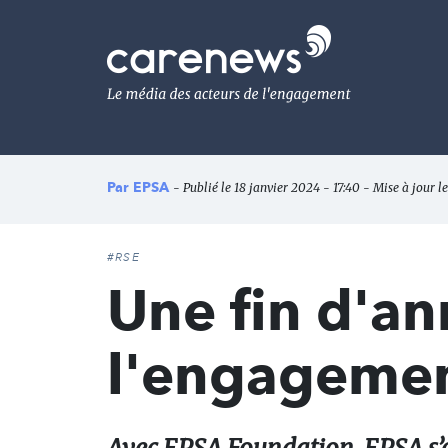
Aller
au
Carenews,
contenu
Le
principal
média
des
acteurs
de
l'engagement
Par
EPSA
- Publié le 18 janvier 2024 - 17:40 - Mise à jour l
#RSE
Une fin d'an
l'engagemen