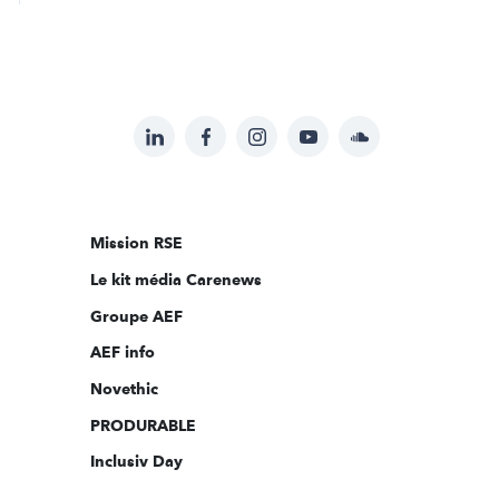
LinkedIn
Facebook
Instagram
YouTube
Soundcloud
Suivez-
nous
sur:
Mission RSE
Le kit média Carenews
Groupe AEF
AEF info
Novethic
PRODURABLE
Inclusiv Day