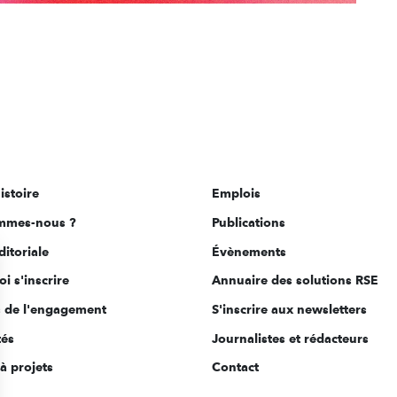
istoire
Emplois
mmes-nous ?
Publications
ditoriale
Évènements
i s'inscrire
Annuaire des solutions RSE
s de l'engagement
S'inscrire aux newsletters
tés
Journalistes et rédacteurs
à projets
Contact