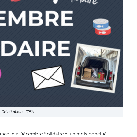
- Crédit photo : EPSA
lancé le « Décembre Solidaire », un mois ponctué