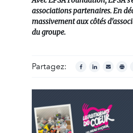
Avec EPSA Foundation, EPSA s’en
associations partenaires. En déc
massivement aux côtés d'associ
du groupe.
Partagez:
facebook
linkedin
mail
print