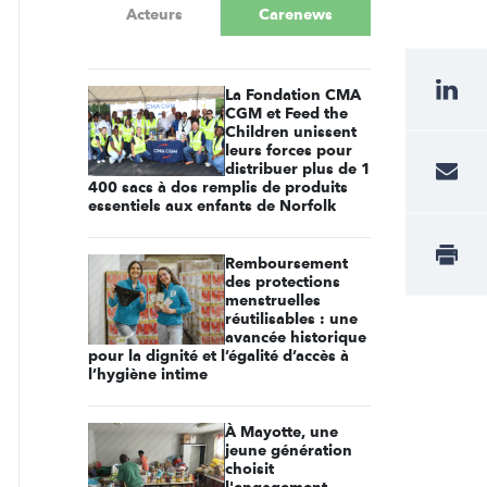
Acteurs
Carenews
La Fondation CMA
CGM et Feed the
Children unissent
leurs forces pour
distribuer plus de 1
400 sacs à dos remplis de produits
essentiels aux enfants de Norfolk
Remboursement
des protections
menstruelles
réutilisables : une
avancée historique
pour la dignité et l’égalité d’accès à
l’hygiène intime
À Mayotte, une
jeune génération
choisit