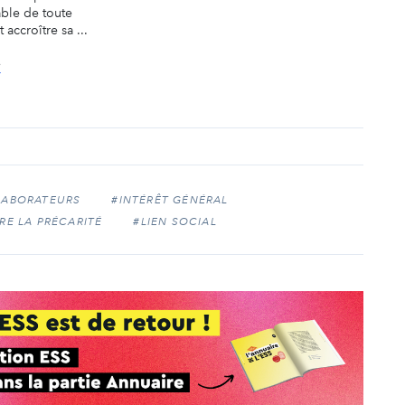
able de toute
 accroître sa ...
A
LABORATEURS
#INTÉRÊT GÉNÉRAL
RE LA PRÉCARITÉ
#LIEN SOCIAL