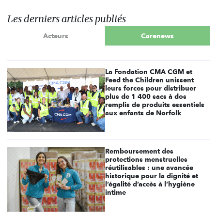
Les derniers articles publiés
Acteurs
Carenews
La Fondation CMA CGM et
Feed the Children unissent
leurs forces pour distribuer
plus de 1 400 sacs à dos
remplis de produits essentiels
aux enfants de Norfolk
Remboursement des
protections menstruelles
réutilisables : une avancée
historique pour la dignité et
l’égalité d’accès à l’hygiène
intime