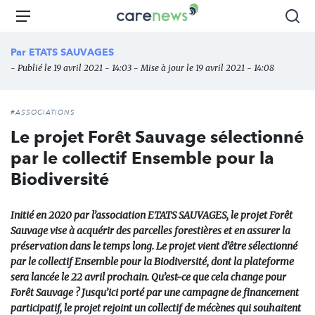
Aller
Carenews,
Menu
Rec
au
Le
contenu
média
Par
ETATS SAUVAGES
principal
des
- Publié le 19 avril 2021 - 14:03 - Mise à jour le 19 avril 2021 - 14:08
acteurs
de
l'engagement
#ASSOCIATIONS
Le projet Forêt Sauvage sélectionné
par le collectif Ensemble pour la
Biodiversité
Initié en 2020 par l’association ETATS SAUVAGES, le projet Forêt
Sauvage vise à acquérir des parcelles forestières et en assurer la
préservation dans le temps long. Le projet vient d’être sélectionné
par le collectif Ensemble pour la Biodiversité, dont la plateforme
sera lancée le 22 avril prochain. Qu’est-ce que cela change pour
Forêt Sauvage ? Jusqu’ici porté par une campagne de financement
participatif, le projet rejoint un collectif de mécènes qui souhaitent