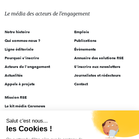
média
des
Le média
des acteurs
de l'engagement
acteurs
de
Notre histoire
Emplois
l'engagement
Qui sommes-nous ?
Publications
Ligne éditoriale
Évènements
Pourquoi s'inscrire
Annuaire des solutions RSE
Acteurs de l'engagement
S'inscrire aux newsletters
Actualités
Journalistes et rédacteurs
Appels à projets
Contact
Mission RSE
Le kit média Carenews
Groupe AEF
Salut c'est nous...
AEF info
les Cookies !
Novethic