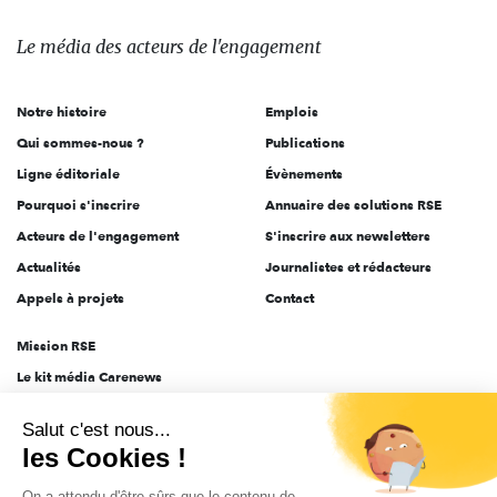
média
des
Le média
des acteurs
de l'engagement
acteurs
de
Notre histoire
Emplois
l'engagement
Qui sommes-nous ?
Publications
Ligne éditoriale
Évènements
Pourquoi s'inscrire
Annuaire des solutions RSE
Acteurs de l'engagement
S'inscrire aux newsletters
Actualités
Journalistes et rédacteurs
Appels à projets
Contact
Mission RSE
Le kit média Carenews
Groupe AEF
Salut c'est nous...
AEF info
les Cookies !
Novethic
On a attendu d'être sûrs que le contenu de