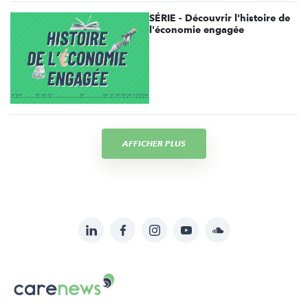
SÉRIE - Découvrir l'histoire de
l'économie engagée
AFFICHER PLUS
LinkedIn
Facebook
Instagram
YouTube
Soundcloud
Suivez-
nous
Carenews,
sur:
Le