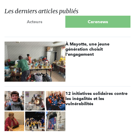
Les derniers articles publiés
Acteurs
Carenews
À Mayotte, une jeune
génération choisit
l'engagement
12 initiatives solidaires contre
les inégalités et les
vulnérabilités