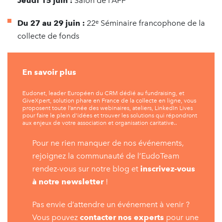
Jeudi 15 juin :
Salon de l’AFF
Du 27 au 29 juin :
22ᵉ Séminaire francophone de la
collecte de fonds
En savoir plus
Eudonet, leader Européen du CRM dédié au fundraising, et
GiveXpert, solution phare en France de la collecte en ligne, vous
proposent toute l’année des webinaires, ateliers, LinkedIn Lives
pour faire le plein d’idées et trouver les solutions qui répondront
aux enjeux de votre association et organisation caritative..
Pour ne rien manquer de nos événements,
rejoignez la communauté de l’EudoTeam
rendez-vous sur notre blog et
inscrivez-vous
à notre newsletter
!
Pas envie d’attendre un événement à venir ?
Vous pouvez
contacter nos experts
pour une