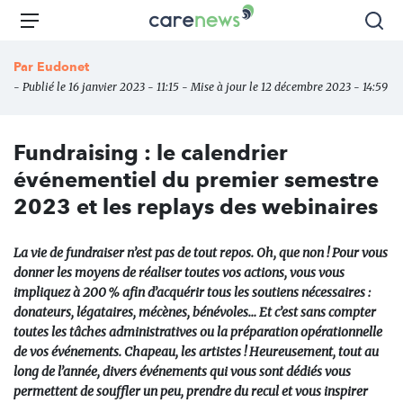
Aller
Carenews,
Menu
Rec
au
Le
contenu
média
Par
Eudonet
principal
des
- Publié le 16 janvier 2023 - 11:15 - Mise à jour le 12 décembre 2023 - 14:59
acteurs
de
l'engagement
Fundraising : le calendrier
événementiel du premier semestre
2023 et les replays des webinaires
La vie de fundraiser n’est pas de tout repos. Oh, que non ! Pour vous
donner les moyens de réaliser toutes vos actions, vous vous
impliquez à 200 % afin d’acquérir tous les soutiens nécessaires :
donateurs, légataires, mécènes, bénévoles… Et c’est sans compter
toutes les tâches administratives ou la préparation opérationnelle
de vos événements. Chapeau, les artistes ! Heureusement, tout au
long de l’année, divers événements qui vous sont dédiés vous
permettent de souffler un peu, prendre du recul et vous inspirer