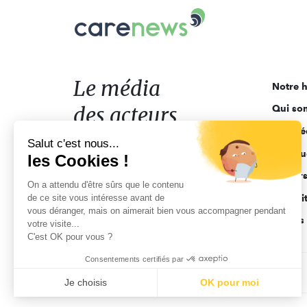
Carenews,
Le
média
des
acteurs
Le média
Notre h
de
des acteurs
Qui so
l'engagement
Ligne é
de l'engagement
Salut c'est nous...
Pourquo
les Cookies !
Acteur
On a attendu d'être sûrs que le contenu
de ce site vous intéresse avant de
Actuali
vous déranger, mais on aimerait bien vous accompagner pendant
Appels 
votre visite...
C'est OK pour vous ?
Consentements certifiés par
CGV
Données personnelles
Mentions légales
Je choisis
OK pour moi
Axeptio consent
Plateforme de Gestion du Consentement : Personnalisez vo