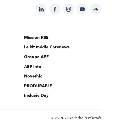
LinkedIn
Facebook
Instagram
YouTube
Soundcloud
Suivez-
nous
sur:
Mission RSE
Le kit média Carenews
Groupe AEF
AEF info
Novethic
PRODURABLE
Inclusiv Day
2025-2026 Tout droits réservés