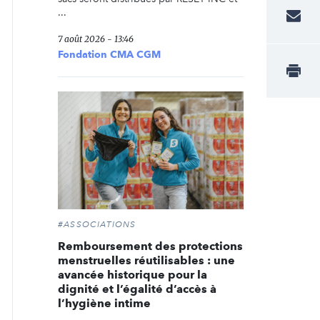
...
7 août 2026 - 13:46
Fondation CMA CGM
#ASSOCIATIONS
Remboursement des protections
menstruelles réutilisables : une
avancée historique pour la
dignité et l’égalité d’accès à
l’hygiène intime