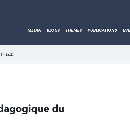
MÉDIA
BLOGS
THÈMES
PUBLICATIONS
ÉV
1 - 18:21
édagogique du