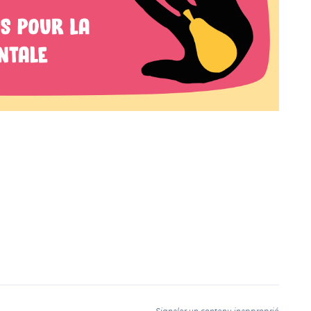
t
Signaler un contenu inapproprié