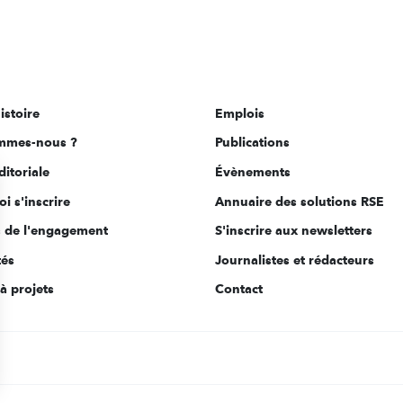
istoire
Emplois
mmes-nous ?
Publications
ditoriale
Évènements
i s'inscrire
Annuaire des solutions RSE
s de l'engagement
S'inscrire aux newsletters
tés
Journalistes et rédacteurs
à projets
Contact
s Options