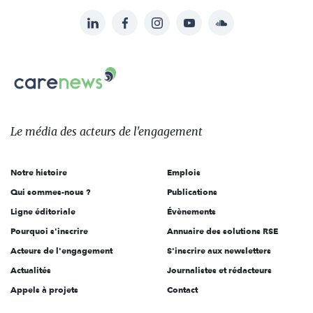
LinkedIn
Facebook
Instagram
YouTube
Soundcloud
Suivez-
nous
Carenews,
sur:
Le
média
des
Le média
des acteurs
de l'engagement
acteurs
de
Notre histoire
Emplois
l'engagement
Qui sommes-nous ?
Publications
Ligne éditoriale
Évènements
Pourquoi s'inscrire
Annuaire des solutions RSE
Acteurs de l'engagement
S'inscrire aux newsletters
Actualités
Journalistes et rédacteurs
Appels à projets
Contact