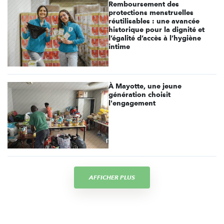
Remboursement des
protections menstruelles
réutilisables : une avancée
historique pour la dignité et
l’égalité d’accès à l’hygiène
intime
À Mayotte, une jeune
génération choisit
l'engagement
AFFICHER PLUS