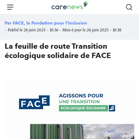
Aller
Carenews,
Menu
Rec
au
Le
contenu
média
Par
FACE, la Fondation pour l’inclusion
principal
des
- Publié le 26 juin 2025 - 10:36 - Mise à jour le 26 juin 2025 - 10:38
acteurs
de
La feuille de route Transition
l'engagement
écologique solidaire de FACE