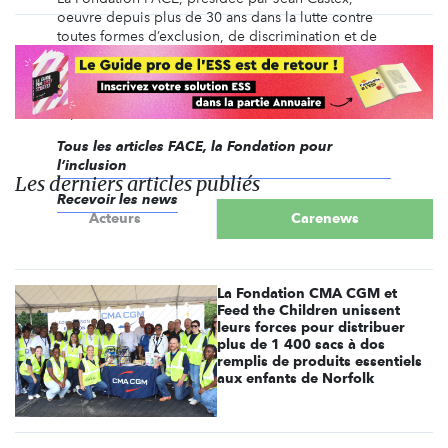
oeuvre depuis plus de 30 ans dans la lutte contre
toutes formes d’exclusion, de discrimination et de
pauvreté, en mobilisant l’engagement des
entreprises et de leurs salariés à travers 44 clubs
locaux et 35 fondations abritées sous son égide,
répartis ...
Tous les articles FACE, la Fondation pour
l’inclusion
Les derniers articles publiés
Recevoir les news
Acteurs
Carenews
La Fondation CMA CGM et
Feed the Children unissent
leurs forces pour distribuer
plus de 1 400 sacs à dos
remplis de produits essentiels
aux enfants de Norfolk