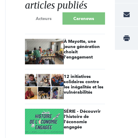
articles publiés
Acteurs
Carenews
À Mayotte, une
jeune génération
choisit
l'engagement
12 initiatives
solidaires contre
les inégalités et les
vulnérabilités
SÉRIE - Découvrir
l'histoire de
l'économie
engagée