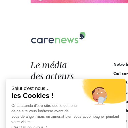
Carenews,
Le
média
des
acteurs
Le média
Notre h
de
des acteurs
Qui so
l'engagement
Ligne é
de l'engagement
Salut c'est nous...
Pourquo
les Cookies !
Acteur
On a attendu d'être sûrs que le contenu
Actuali
de ce site vous intéresse avant de
vous déranger, mais on aimerait bien vous accompagner pendant
Appels 
votre visite...
C'est OK pour vous ?