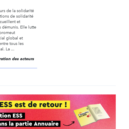
rs de la solidarité
tions de solidarité
cueillent et
 démunis. Elle lutte
 promeut
al global et
entre tous les
l. La ...
ération des acteurs