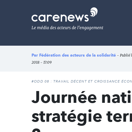
Aller
au
Carenews,
contenu
Le
principal
média
des
acteurs
de
l'engagement
Par
Fédération des acteurs de la solidarité
- Publié
2018 - 17:09
#ODD 08 : TRAVAIL DÉCENT ET CROISSANCE ÉC
Journée nati
stratégie ter