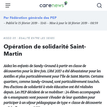
Aller
Carenews,
Menu
Rec
au
Le
contenu
média
Par
Fédération générale des PEP
principal
des
- Publié le 15 février 2019 - 11:45 - Mise à jour le 18 février 2019 - 08:59
acteurs
de
l'engagement
#ODD 05 : ÉGALITÉ ENTRE LES SEXES
Opération de solidarité Saint-
Martin
Aidez les enfants de Sandy-Ground à partir en classe de
découvertes pour la 1ère fois. L’été 2017 a été dévastateur pour les
Antilles et plus particulièrement pour l’île de Saint Martin. Certains
quartiers, comme Sandy-Ground, sont particulièrement touchés.
Peu d’actions de solidarité à visée éducative ont été réalisées
depuis. Les PEP décident de se mobiliser : 24 élèves accompagnés
de 4 enseignants vont pouvoir s’évader de leur quotidien pour
participer à un séjour pédagogique de type « classe de découverte