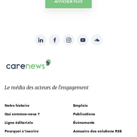
AFFICHER PLUS
LinkedIn
Facebook
Instagram
YouTube
Soundcloud
Suivez-
nous
Carenews,
sur:
Le
média
des
Le média
des acteurs
de l'engagement
acteurs
de
Notre histoire
Emplois
l'engagement
Qui sommes-nous ?
Publications
Ligne éditoriale
Évènements
Pourquoi s'inscrire
Annuaire des solutions RSE