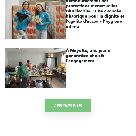
Remboursement des
protections menstruelles
réutilisables : une avancée
historique pour la dignité et
l’égalité d’accès à l’hygiène
intime
À Mayotte, une jeune
génération choisit
l'engagement
AFFICHER PLUS