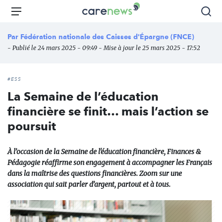
Aller
Carenews,
Menu
Rec
au
Le
contenu
média
Par
Fédération nationale des Caisses d'Épargne (FNCE)
principal
des
- Publié le 24 mars 2025 - 09:49 - Mise à jour le 25 mars 2025 - 17:52
acteurs
de
l'engagement
#ESS
La Semaine de l’éducation
financière se finit… mais l’action se
poursuit
À l’occasion de la Semaine de l'éducation financière, Finances &
Pédagogie réaffirme son engagement à accompagner les Français
dans la maîtrise des questions financières. Zoom sur une
association qui sait parler d’argent, partout et à tous.