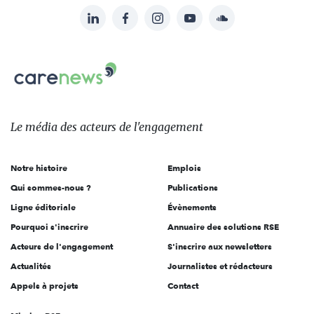
LinkedIn
Facebook
Instagram
YouTube
Soundcloud
Suivez-
nous
Carenews,
sur:
Le
média
des
Le média
des acteurs
de l'engagement
acteurs
de
Notre histoire
Emplois
l'engagement
Qui sommes-nous ?
Publications
Ligne éditoriale
Évènements
Pourquoi s'inscrire
Annuaire des solutions RSE
Acteurs de l'engagement
S'inscrire aux newsletters
Actualités
Journalistes et rédacteurs
Appels à projets
Contact