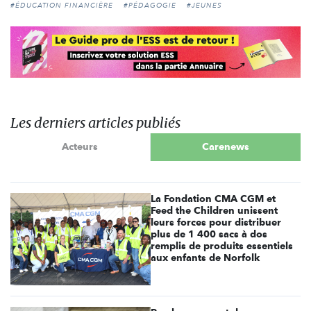
#ÉDUCATION FINANCIÈRE
#PÉDAGOGIE
#JEUNES
Les derniers articles publiés
Acteurs
Carenews
La Fondation CMA CGM et
Feed the Children unissent
leurs forces pour distribuer
plus de 1 400 sacs à dos
remplis de produits essentiels
aux enfants de Norfolk