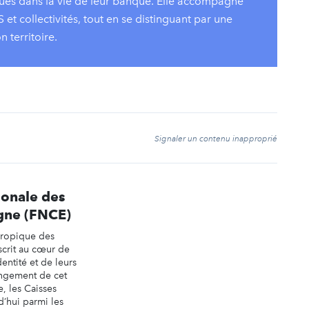
iqués dans la vie de leur banque. Elle accompagne
S et collectivités, tout en se distinguant par une
n territoire.
t
Signaler un contenu inapproprié
ionale des
gne (FNCE)
hropique des
scrit au cœur de
dentité et de leurs
ongement de cet
, les Caisses
’hui parmi les