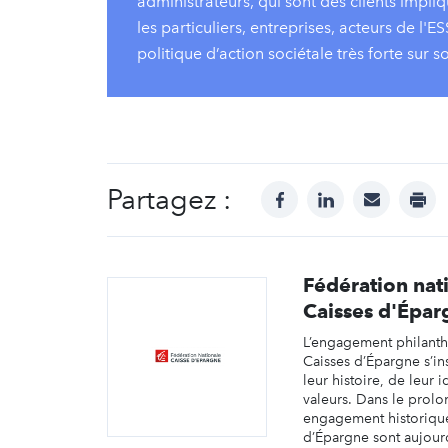
administrateurs, qui sont des clients impl
les particuliers, entreprises, acteurs de l'ES
politique d’action sociétale très forte sur so
Partagez :
facebook
linkedin
mail
prin
Fédération nat
Caisses d'Épar
L’engagement philant
Caisses d’Épargne s’in
leur histoire, de leur i
valeurs. Dans le prol
engagement historique
d’Épargne sont aujourd