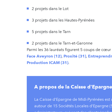
2 projets dans le Lot
3 projets dans les Hautes-Pyrénées
5 projets dans le Tarn
2 projets dans le Tarn-et-Garonne
Parmi les 36 lauréats figurent 5 coups de cœur 
Face Aveyron (12)
,
Proxité (31)
,
Entreprendr
Production ICAM (31)
.
A propos de la Caisse d'Epargn
La Caisse d’Epargne de Midi-Pyrénées est
autour de 15 Sociétés Locales d’Epargne (