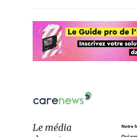
Carenews,
Le
média
des
acteurs
Le média
Notre h
de
Qui so