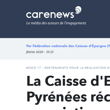
Aller
au
Carenews,
contenu
Le
principal
média
des
acteurs
de
l'engagement
Par
Fédération nationale des Caisses d'Épargne 
février 2020 - 15:23
#ODD 17 : PARTENARIATS POUR LA RÉALISATION 
La Caisse d'
Pyrénées ré