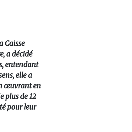
a Caisse
e, a décidé
es, entendant
ens, elle a
ion œuvrant en
de plus de 12
té pour leur