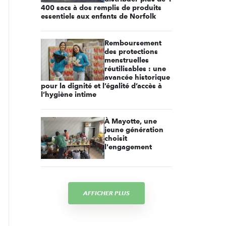
400 sacs à dos remplis de produits
essentiels aux enfants de Norfolk
Remboursement
des protections
menstruelles
réutilisables : une
avancée historique
pour la dignité et l’égalité d’accès à
l’hygiène intime
À Mayotte, une
jeune génération
choisit
l'engagement
AFFICHER PLUS