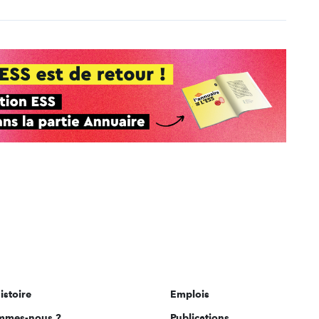
istoire
Emplois
mmes-nous ?
Publications