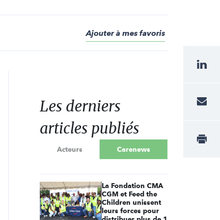
Ajouter à mes favoris
Les derniers
articles publiés
Acteurs
Carenews
La Fondation CMA
CGM et Feed the
Children unissent
leurs forces pour
distribuer plus de 1