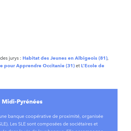
des jurys :
Habitat des Jeunes en Albigeois (81)
,
e pour Apprendre Occitanie (31)
et
L’Ecole de
e Midi-Pyrénées
 une banque coopérative de proximité, organisée
SLE). Les SLE sont composées de sociétaires et