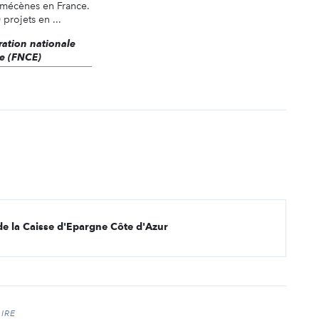
 mécènes en France.
projets en ...
ération nationale
e (FNCE)
de la Caisse d'Epargne Côte d'Azur
IRE