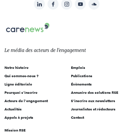
LinkedIn
Facebook
Instagram
YouTube
Soundcloud
Suivez-
nous
Carenews,
sur:
Le
média
des
Le média
des acteurs
de l'engagement
acteurs
de
Notre histoire
Emplois
l'engagement
Qui sommes-nous ?
Publications
Ligne éditoriale
Évènements
Pourquoi s'inscrire
Annuaire des solutions RSE
Acteurs de l'engagement
S'inscrire aux newsletters
Actualités
Journalistes et rédacteurs
Appels à projets
Contact
Mission RSE