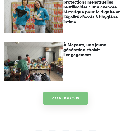
protections menstruelles
réutilisables : une avancée
historique pour la dignité et
l’égalité d’accès à l’hygiène
intime
À Mayotte, une jeune
génération choisit
l'engagement
AFFICHER PLUS