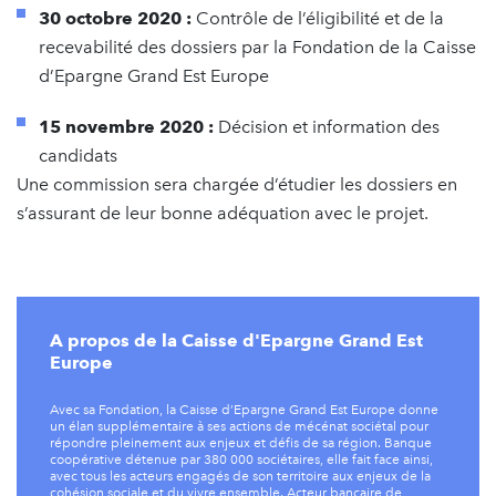
30 octobre 2020 :
Contrôle de l’éligibilité et de la
recevabilité des dossiers par la Fondation de la Caisse
d’Epargne Grand Est Europe
15 novembre 2020 :
Décision et information des
candidats
Une commission sera chargée d’étudier les dossiers en
s’assurant de leur bonne adéquation avec le projet.
A propos de la Caisse d'Epargne Grand Est
Europe
Avec sa Fondation, la Caisse d’Epargne Grand Est Europe donne
un élan supplémentaire à ses actions de mécénat sociétal pour
répondre pleinement aux enjeux et défis de sa région. Banque
coopérative détenue par 380 000 sociétaires, elle fait face ainsi,
avec tous les acteurs engagés de son territoire aux enjeux de la
cohésion sociale et du vivre ensemble. Acteur bancaire de