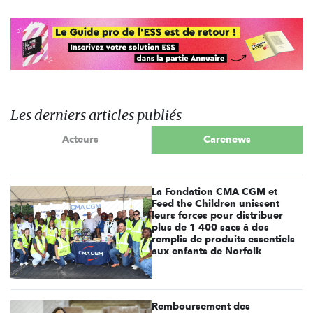
Les derniers articles publiés
Acteurs
Carenews
La Fondation CMA CGM et
Feed the Children unissent
leurs forces pour distribuer
plus de 1 400 sacs à dos
remplis de produits essentiels
aux enfants de Norfolk
Remboursement des