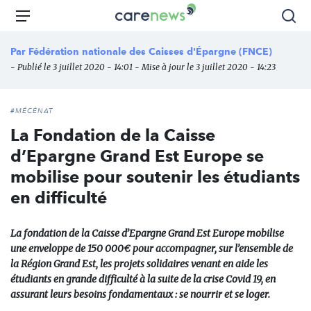
Aller
Carenews,
Menu
Rec
au
Le
contenu
média
Par
Fédération nationale des Caisses d'Épargne (FNCE)
principal
des
- Publié le 3 juillet 2020 - 14:01 - Mise à jour le 3 juillet 2020 - 14:23
acteurs
de
l'engagement
#MÉCÉNAT
La Fondation de la Caisse
d’Epargne Grand Est Europe se
mobilise pour soutenir les étudiants
en difficulté
La fondation de la Caisse d’Epargne Grand Est Europe mobilise
une enveloppe de 150 000€ pour accompagner, sur l’ensemble de
la Région Grand Est, les projets solidaires venant en aide les
étudiants en grande difficulté à la suite de la crise Covid 19, en
assurant leurs besoins fondamentaux : se nourrir et se loger.