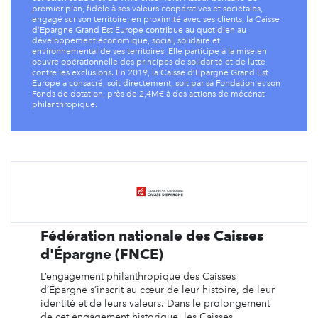
premier plan, fidèle à ses valeurs coopératives et sociétales,
engagé sur son territoire, en proximité avec ses clients, la Caisse
d’Epargne Grand Est Europe contribue au quotidien au
développement économique, social, solidaire et
environnemental de ses territoires. Elle participe à la mise en
oeuvre opérationnelle des principes de solidarité et de lutte
contre les exclusions. En 2019, la Caisse d’Epargne Grand Est
Europe a consacré, soit directement, soit par sa Fondation et son
Fonds de dotation, près de 2,4M€ à des actions de mécénat
philanthropique.
Fédération nationale des Caisses
d'Épargne (FNCE)
L’engagement philanthropique des Caisses
d’Épargne s’inscrit au cœur de leur histoire, de leur
identité et de leurs valeurs. Dans le prolongement
de cet engagement historique, les Caisses