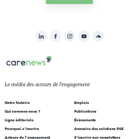
LinkedIn
Facebook
Instagram
YouTube
Soundcloud
Suivez-
nous
Carenews,
sur:
Le
média
des
Le média
des acteurs
de l'engagement
acteurs
de
Notre histoire
Emplois
l'engagement
Qui sommes-nous ?
Publications
Ligne éditoriale
Évènements
Pourquoi s'inscrire
Annuaire des solutions RSE
Acteurs de l'engagement
S'inscrire aux newsletters