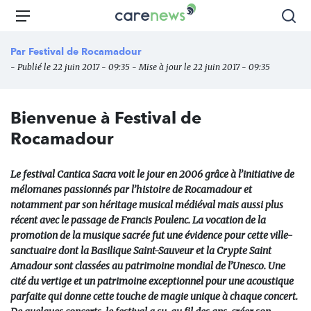
Aller
Carenews,
Menu
Rec
au
Le
contenu
média
Par
Festival de Rocamadour
principal
des
- Publié le 22 juin 2017 - 09:35 - Mise à jour le 22 juin 2017 - 09:35
acteurs
de
l'engagement
Bienvenue à Festival de
Rocamadour
Le festival Cantica Sacra voit le jour en 2006 grâce à l’initiative de
mélomanes passionnés par l’histoire de Rocamadour et
notamment par son héritage musical médiéval mais aussi plus
récent avec le passage de Francis Poulenc. La vocation de la
promotion de la musique sacrée fut une évidence pour cette ville-
sanctuaire dont la Basilique Saint-Sauveur et la Crypte Saint
Amadour sont classées au patrimoine mondial de l’Unesco. Une
cité du vertige et un patrimoine exceptionnel pour une acoustique
parfaite qui donne cette touche de magie unique à chaque concert.