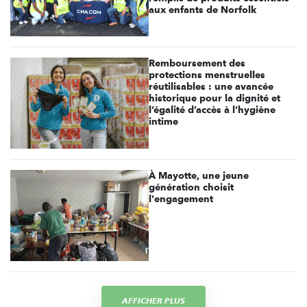
aux enfants de Norfolk
Remboursement des
protections menstruelles
réutilisables : une avancée
historique pour la dignité et
l’égalité d’accès à l’hygiène
intime
À Mayotte, une jeune
génération choisit
l'engagement
AFFICHER PLUS