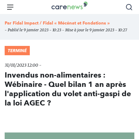
Aller
Carenews,
Menu
Rec
au
Le
contenu
média
Par
Fidal Impact / Fidal « Mécénat et Fondations »
principal
des
- Publié le 9 janvier 2023 - 10:23 - Mise à jour le 9 janvier 2023 - 10:27
acteurs
de
l'engagement
TERMINÉ
31/01/2023 12:00 -
Invendus non-alimentaires :
Wébinaire - Quel bilan 1 an après
l'application du volet anti-gaspi de
la loi AGEC ?