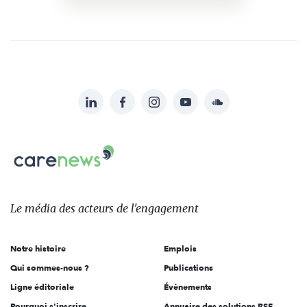
LinkedIn
Facebook
Instagram
YouTube
Soundcloud
Suivez-
nous
Carenews,
sur:
Le
média
des
Le média
des acteurs
de l'engagement
acteurs
de
Notre histoire
Emplois
l'engagement
Qui sommes-nous ?
Publications
Ligne éditoriale
Évènements
Pourquoi s'inscrire
Annuaire des solutions RSE