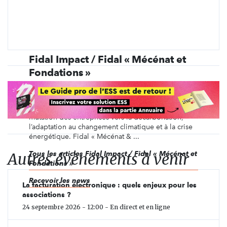
Fidal Impact / Fidal « Mécénat et
Fondations »
Fidal Impact réunit des expertises autour du droit,
de la stratégie et du financement pour développer
des solutions et de nouveaux formats permettant la
mutation des entreprises vers la décarbonation,
l’adaptation au changement climatique et à la crise
énergétique. Fidal « Mécénat & ...
Autres évènements à venir
Tous les articles Fidal Impact / Fidal « Mécénat et
Fondations »
Recevoir les news
La facturation électronique : quels enjeux pour les
associations ?
24 septembre 2026 - 12:00 - En direct et en ligne