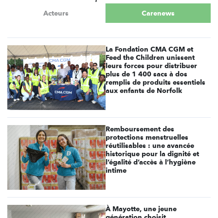
Acteurs
Carenews
La Fondation CMA CGM et
Feed the Children unissent
leurs forces pour distribuer
plus de 1 400 sacs à dos
remplis de produits essentiels
aux enfants de Norfolk
Remboursement des
protections menstruelles
réutilisables : une avancée
historique pour la dignité et
l’égalité d’accès à l’hygiène
intime
À Mayotte, une jeune
génération choisit