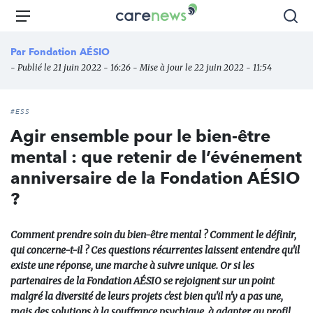
Aller
Carenews,
Menu
Rec
au
Le
contenu
média
Par
Fondation AÉSIO
principal
des
- Publié le 21 juin 2022 - 16:26 - Mise à jour le 22 juin 2022 - 11:54
acteurs
de
l'engagement
#ESS
Agir ensemble pour le bien-être
mental : que retenir de l’événement
anniversaire de la Fondation AÉSIO
?
Comment prendre soin du bien-être mental ? Comment le définir,
qui concerne-t-il ? Ces questions récurrentes laissent entendre qu'il
existe une réponse, une marche à suivre unique. Or si les
partenaires de la Fondation AÉSIO se rejoignent sur un point
malgré la diversité de leurs projets c'est bien qu'il n'y a pas une,
mais des solutions à la souffrance psychique, à adapter au profil