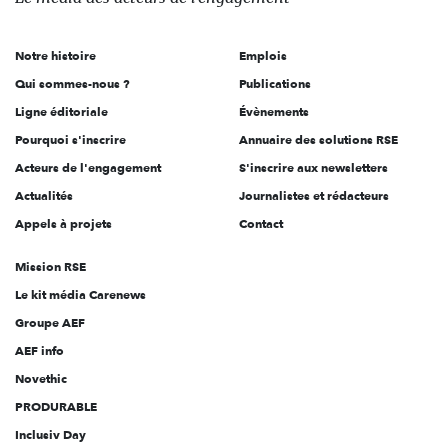
acteurs
de
Notre histoire
Emplois
l'engagement
Qui sommes-nous ?
Publications
Ligne éditoriale
Évènements
Pourquoi s'inscrire
Annuaire des solutions RSE
Acteurs de l'engagement
S'inscrire aux newsletters
Actualités
Journalistes et rédacteurs
Appels à projets
Contact
Mission RSE
Le kit média Carenews
Groupe AEF
AEF info
Novethic
PRODURABLE
Inclusiv Day