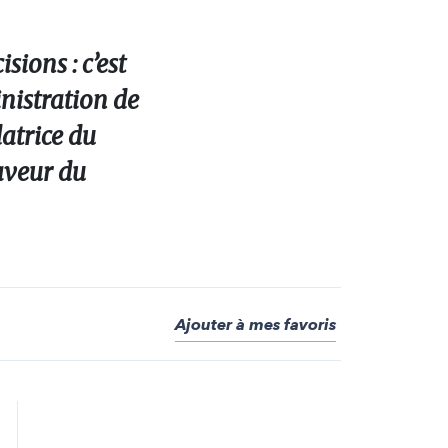
sions : c’est
inistration de
datrice du
aveur du
Ajouter à mes favoris