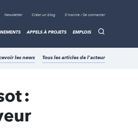
Newsletter
Créer un blog
S'inscrire / Se connecter
ÈNEMENTS
APPELS À PROJETS
EMPLOIS
Recherche
cevoir les news
Tous les articles de l'acteur
ot :
veur