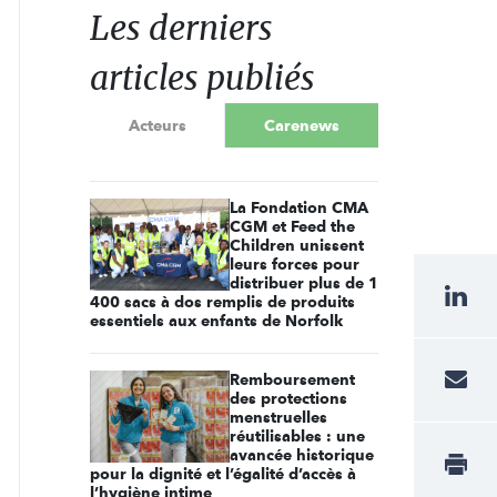
Les derniers
articles publiés
Acteurs
Carenews
La Fondation CMA
CGM et Feed the
Children unissent
leurs forces pour
distribuer plus de 1
400 sacs à dos remplis de produits
essentiels aux enfants de Norfolk
Remboursement
des protections
menstruelles
réutilisables : une
avancée historique
pour la dignité et l’égalité d’accès à
l’hygiène intime