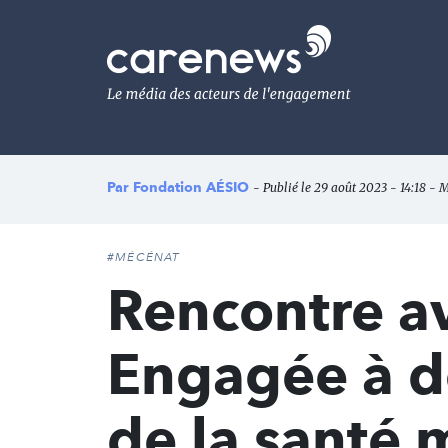
Aller
au
Carenews,
contenu
Le
principal
média
des
acteurs
de
l'engagement
Par
Fondation AÉSIO
- Publié le 29 août 2023 - 14:18 - 
#MÉCÉNAT
Rencontre ave
Engagée à do
de la santé 