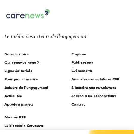
nous
Carenews,
sur:
Le
média
des
Le média
des acteurs
de l'engagement
acteurs
de
Notre histoire
Emplois
l'engagement
Qui sommes-nous ?
Publications
Ligne éditoriale
Évènements
Pourquoi s'inscrire
Annuaire des solutions RSE
Acteurs de l'engagement
S'inscrire aux newsletters
Actualités
Journalistes et rédacteurs
Appels à projets
Contact
Mission RSE
Le kit média Carenews
Groupe AEF