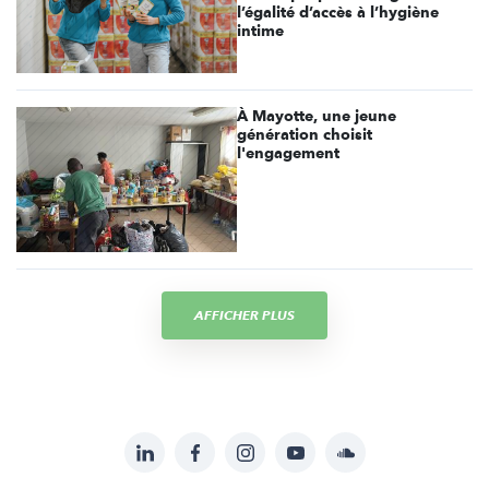
l’égalité d’accès à l’hygiène
intime
À Mayotte, une jeune
génération choisit
l'engagement
AFFICHER PLUS
LinkedIn
Facebook
Instagram
YouTube
Soundcloud
Suivez-