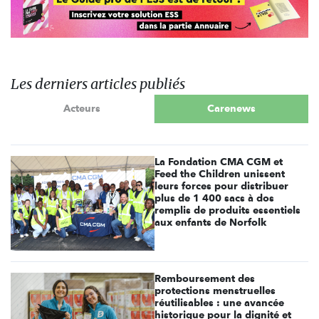
Les derniers articles publiés
Acteurs
Carenews
La Fondation CMA CGM et
Feed the Children unissent
leurs forces pour distribuer
plus de 1 400 sacs à dos
remplis de produits essentiels
aux enfants de Norfolk
Remboursement des
protections menstruelles
réutilisables : une avancée
historique pour la dignité et