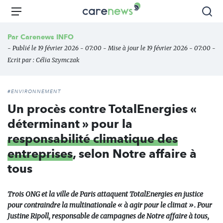
Aller
Carenews,
Menu
Rec
au
Le
contenu
média
Par
Carenews INFO
principal
des
- Publié le 19 février 2026 - 07:00 - Mise à jour le 19 février 2026 - 07:00 -
acteurs
Ecrit par :
Célia Szymczak
de
l'engagement
#ENVIRONNEMENT
Un procès contre TotalEnergies «
déterminant » pour la
responsabilité climatique des
entreprises
, selon Notre affaire à
tous
Trois ONG et la ville de Paris attaquent TotalEnergies en justice
pour contraindre la multinationale « à agir pour le climat ». Pour
Justine Ripoll, responsable de campagnes de Notre affaire à tous,