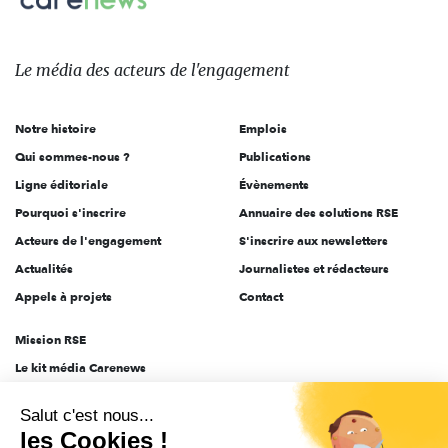
sur:
Le
média
des
Le média
des acteurs
de l'engagement
acteurs
de
Notre histoire
Emplois
l'engagement
Qui sommes-nous ?
Publications
Ligne éditoriale
Évènements
Pourquoi s'inscrire
Annuaire des solutions RSE
Acteurs de l'engagement
S'inscrire aux newsletters
Actualités
Journalistes et rédacteurs
Appels à projets
Contact
Mission RSE
Le kit média Carenews
Groupe AEF
Salut c'est nous...
AEF info
les Cookies !