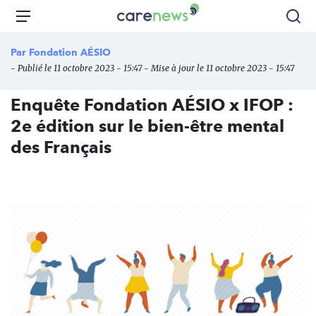
Aller
Carenews,
Menu
Rec
au
Le
contenu
média
Par
Fondation AÉSIO
principal
des
- Publié le 11 octobre 2023 - 15:47 - Mise à jour le 11 octobre 2023 - 15:47
acteurs
de
Enquête Fondation AÉSIO x IFOP :
l'engagement
2e édition sur le bien-être mental
des Français