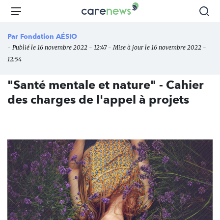
Aller
Carenews,
Menu
Rec
au
Le
contenu
média
Par
Fondation AÉSIO
principal
des
- Publié le 16 novembre 2022 - 12:47 - Mise à jour le 16 novembre 2022 -
acteurs
12:54
de
l'engagement
"Santé mentale et nature" - Cahier
des charges de l'appel à projets