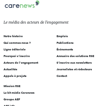
Carenews,
sur:
Le
média
des
Le média
des acteurs
de l'engagement
acteurs
de
Notre histoire
Emplois
l'engagement
Qui sommes-nous ?
Publications
Ligne éditoriale
Évènements
Pourquoi s'inscrire
Annuaire des solutions RSE
Acteurs de l'engagement
S'inscrire aux newsletters
Actualités
Journalistes et rédacteurs
Appels à projets
Contact
Mission RSE
Le kit média Carenews
Groupe AEF
AEF info