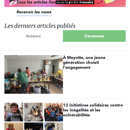
Tous les articles Fondation AÉSIO
Recevoir les news
Les derniers articles publiés
Acteurs
Carenews
À Mayotte, une jeune
génération choisit
l'engagement
12 initiatives solidaires contre
les inégalités et les
vulnérabilités