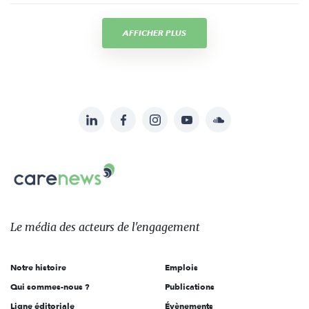
AFFICHER PLUS
LinkedIn
Facebook
Instagram
YouTube
Soundcloud
Suivez-
nous
Carenews,
sur:
Le
média
des
Le média
des acteurs
de l'engagement
acteurs
de
Notre histoire
Emplois
l'engagement
Qui sommes-nous ?
Publications
Ligne éditoriale
Évènements