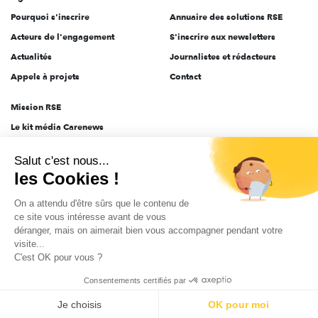
Pourquoi s'inscrire
Annuaire des solutions RSE
Acteurs de l'engagement
S'inscrire aux newsletters
Actualités
Journalistes et rédacteurs
Appels à projets
Contact
Mission RSE
Le kit média Carenews
Groupe AEF
Salut c'est nous...
AEF info
les Cookies !
Novethic
On a attendu d'être sûrs que le contenu de
PRODURABLE
ce site vous intéresse avant de vous
Inclusiv Day
déranger, mais on aimerait bien vous accompagner pendant votre
visite...
C'est OK pour vous ?
CGV
Données personnelles
Mentions légales
2025-2026 Tout droits réservés
Consentements certifiés par
Je choisis
OK pour moi