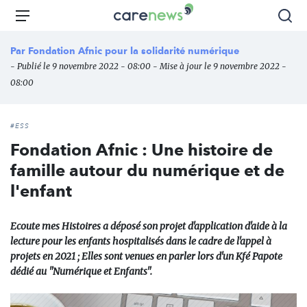
Aller
Carenews,
Menu
Rec
au
Le
contenu
média
Par
Fondation Afnic pour la solidarité numérique
principal
des
- Publié le 9 novembre 2022 - 08:00 - Mise à jour le 9 novembre 2022 -
acteurs
08:00
de
l'engagement
#ESS
Fondation Afnic : Une histoire de
famille autour du numérique et de
l'enfant
Ecoute mes Histoires a déposé son projet d'application d'aide à la
lecture pour les enfants hospitalisés dans le cadre de l'appel à
projets en 2021 ; Elles sont venues en parler lors d'un Kfé Papote
dédié au "Numérique et Enfants".