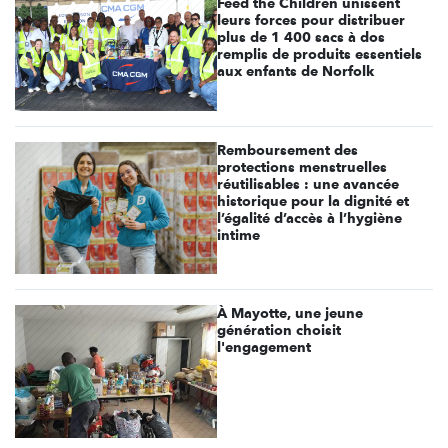
Feed the Children unissent
leurs forces pour distribuer
plus de 1 400 sacs à dos
remplis de produits essentiels
aux enfants de Norfolk
Remboursement des
protections menstruelles
réutilisables : une avancée
historique pour la dignité et
l’égalité d’accès à l’hygiène
intime
À Mayotte, une jeune
génération choisit
l'engagement