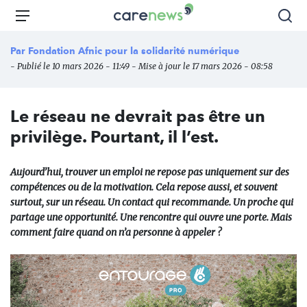
Aller
Carenews,
Menu
Rec
au
Le
contenu
média
Par
Fondation Afnic pour la solidarité numérique
principal
des
- Publié le 10 mars 2026 - 11:49 - Mise à jour le 17 mars 2026 - 08:58
acteurs
de
l'engagement
Le réseau ne devrait pas être un
privilège. Pourtant, il l’est.
Aujourd’hui, trouver un emploi ne repose pas uniquement sur des
compétences ou de la motivation. Cela repose aussi, et souvent
surtout, sur un réseau. Un contact qui recommande. Un proche qui
partage une opportunité. Une rencontre qui ouvre une porte. Mais
comment faire quand on n’a personne à appeler ?