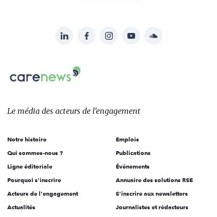
LinkedIn
Facebook
Instagram
YouTube
Soundcloud
Suivez-
nous
Carenews,
sur:
Le
média
des
Le média
des acteurs
de l'engagement
acteurs
de
Notre histoire
Emplois
l'engagement
Qui sommes-nous ?
Publications
Ligne éditoriale
Évènements
Pourquoi s'inscrire
Annuaire des solutions RSE
Acteurs de l'engagement
S'inscrire aux newsletters
Actualités
Journalistes et rédacteurs