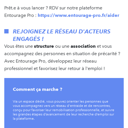
Prêt.e à vous lancer ? RDV sur notre plateforme
Entourage Pro :
https://www.entourage-pro.fr/aider
REJOIGNEZ LE RÉSEAU D'ACTEURS
ENGAGÉS !
Vous êtes une
structure
ou une
association
et vous
accompagnez des personnes en situation de précarité ?
Avec Entourage Pro, développez leur réseau
professionnel et favorisez leur retour à l'emploi !
Comment ça marche ?
Via un espace dédié, vous pouvez orienter les personnes que
vous accompagnez vers un réseau d'entraide et de rencontres,
conçu pour favoriser leur remobilisation professionnelle, et suivre
les grandes étapes d’avancement de leur recherche d’emploi sur
la plateforme.