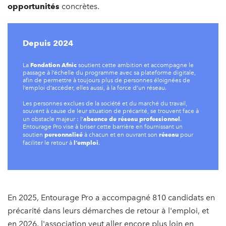
opportunités
concrètes.
Depuis 2024
Fondation Afnic
La
soutient cette ambition et accompagne le
passage à l’échelle du programme avec sa plateforme digitale,
afin de permettre à toujours plus de personnes éloignées de
l’emploi d’accéder, elles aussi, à la force d’un réseau.
Les personnes exclues de la société et du marché du travail,
souvent à cause de leur situation de précarité, se trouvent face à
absence de réseau professionnel
un obstacle majeur : l’
.
Entourage Pro vise à briser cette barrière en fournissant un
personnalisé
réseau
soutien
à chacun et en ouvrant son
pour
l’emploi
faciliter le retour à
.
En 2025, Entourage Pro a accompagné 810 candidats en
précarité dans leurs démarches de retour à l'emploi, et
en 2026, l'association veut aller encore plus loin en