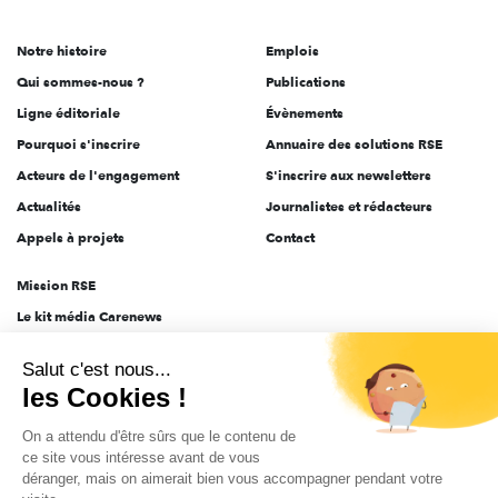
acteurs
de
Notre histoire
Emplois
l'engagement
Qui sommes-nous ?
Publications
Ligne éditoriale
Évènements
Pourquoi s'inscrire
Annuaire des solutions RSE
Acteurs de l'engagement
S'inscrire aux newsletters
Actualités
Journalistes et rédacteurs
Appels à projets
Contact
Mission RSE
Le kit média Carenews
Groupe AEF
Salut c'est nous...
AEF info
les Cookies !
Novethic
On a attendu d'être sûrs que le contenu de
PRODURABLE
ce site vous intéresse avant de vous
Inclusiv Day
déranger, mais on aimerait bien vous accompagner pendant votre