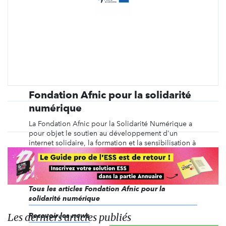
Fondation Afnic pour la solidarité
numérique
La Fondation Afnic pour la Solidarité Numérique a
pour objet le soutien au développement d'un
internet solidaire, la formation et la sensibilisation à
ses usages, par le soutien à des initiatives locales et
structurantes de solidarité numérique et à des
projets de recherche portant sur le thème de ...
Tous les articles Fondation Afnic pour la
solidarité numérique
Les derniers articles publiés
Recevoir les news