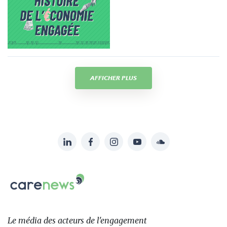
AFFICHER PLUS
LinkedIn
Facebook
Instagram
YouTube
Soundcloud
Suivez-
nous
Carenews,
sur:
Le
média
des
Le média
des acteurs
de l'engagement