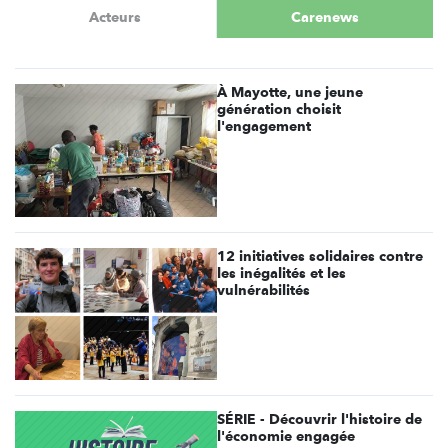
Acteurs
Carenews
À Mayotte, une jeune
génération choisit
l'engagement
12 initiatives solidaires contre
les inégalités et les
vulnérabilités
SÉRIE - Découvrir l'histoire de
l'économie engagée