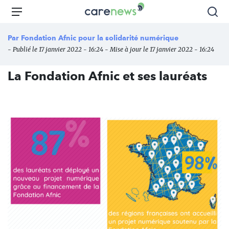
Aller
Carenews,
Menu
Rec
au
Le
contenu
média
Par
Fondation Afnic pour la solidarité numérique
principal
des
- Publié le 17 janvier 2022 - 16:24 - Mise à jour le 17 janvier 2022 - 16:24
acteurs
de
La Fondation Afnic et ses lauréats
l'engagement