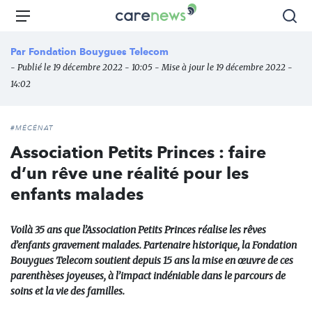
Aller
Carenews,
Menu
Rec
au
Le
contenu
média
Par
Fondation Bouygues Telecom
principal
des
- Publié le 19 décembre 2022 - 10:05 - Mise à jour le 19 décembre 2022 -
acteurs
14:02
de
l'engagement
#MÉCÉNAT
Association Petits Princes : faire
d’un rêve une réalité pour les
enfants malades
Voilà 35 ans que l’Association Petits Princes réalise les rêves
d’enfants gravement malades. Partenaire historique, la Fondation
Bouygues Telecom soutient depuis 15 ans la mise en œuvre de ces
parenthèses joyeuses, à l’impact indéniable dans le parcours de
soins et la vie des familles.