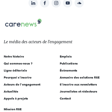
LinkedIn
Facebook
Instagram
YouTube
Soundcloud
Suivez-
nous
Carenews,
sur:
Le
média
des
Le média
des acteurs
de l'engagement
acteurs
de
Notre histoire
Emplois
l'engagement
Qui sommes-nous ?
Publications
Ligne éditoriale
Évènements
Pourquoi s'inscrire
Annuaire des solutions RSE
Acteurs de l'engagement
S'inscrire aux newsletters
Actualités
Journalistes et rédacteurs
Appels à projets
Contact
Mission RSE