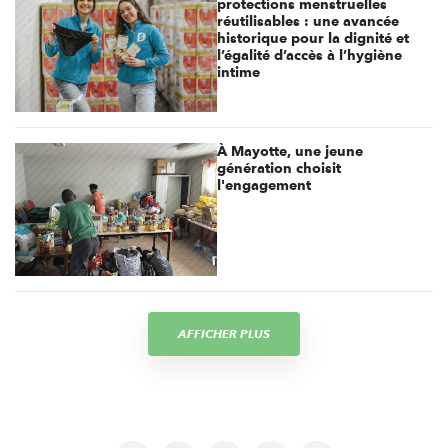
protections menstruelles
réutilisables : une avancée
historique pour la dignité et
l’égalité d’accès à l’hygiène
intime
À Mayotte, une jeune
génération choisit
l'engagement
AFFICHER PLUS