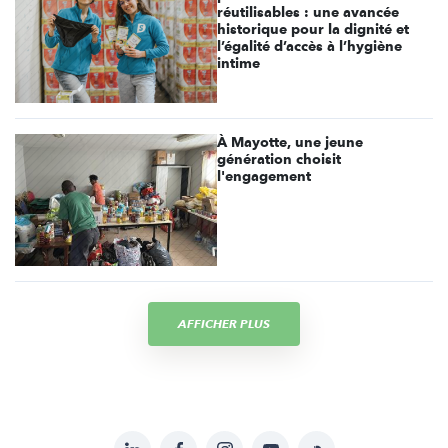
réutilisables : une avancée
historique pour la dignité et
l’égalité d’accès à l’hygiène
intime
À Mayotte, une jeune
génération choisit
l'engagement
AFFICHER PLUS
LinkedIn
Facebook
Instagram
YouTube
Soundcloud