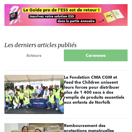
Les derniers articles publiés
Acteurs
Carenews
La Fondation CMA CGM et
Feed the Children unissent
leurs forces pour distribuer
plus de 1 400 sacs à dos
remplis de produits essentiels
aux enfants de Norfolk
Remboursement des
protections menstruelles