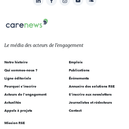
Suivez-
nous
Carenews,
sur:
Le
média
des
Le média
des acteurs
de l'engagement
acteurs
de
Notre histoire
Emplois
l'engagement
Qui sommes-nous ?
Publications
Ligne éditoriale
Évènements
Pourquoi s'inscrire
Annuaire des solutions RSE
Acteurs de l'engagement
S'inscrire aux newsletters
Actualités
Journalistes et rédacteurs
Appels à projets
Contact
Mission RSE