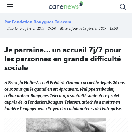
Aller
Carenews,
Menu
Rec
au
Le
contenu
média
Par
Fondation Bouygues Telecom
principal
des
- Publié le 9 février 2017 - 17:50 - Mise à jour le 13 février 2017 - 13:53
acteurs
de
l'engagement
Je parraine… un accueil 7j/7 pour
les personnes en grande difficulté
sociale
A Brest, la Halte-Accueil Frédéric Ozanam accueille depuis 26 ans
ceux pour qui le quotidien est éprouvant. Philippe Triboulet,
collaborateur Bouygues Telecom, a souhaité soutenir ce projet
auprès de la Fondation Bougues Telecom, attachée à mettre en
lumière l’engagement citoyen des collaborateurs de l’entreprise.