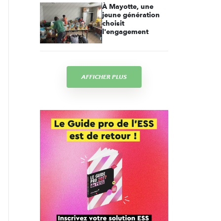
À Mayotte, une
jeune génération
choisit
l'engagement
AFFICHER PLUS