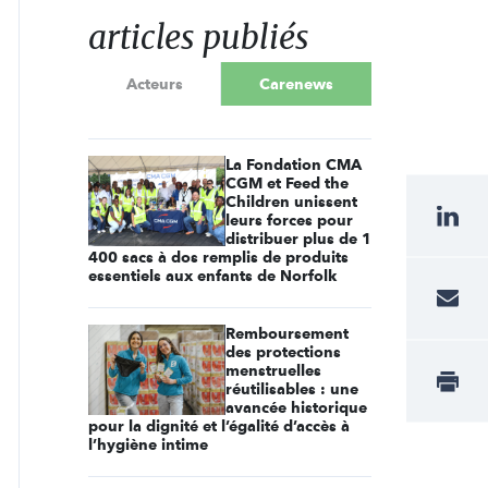
articles publiés
Acteurs
Carenews
La Fondation CMA
CGM et Feed the
Children unissent
leurs forces pour
distribuer plus de 1
400 sacs à dos remplis de produits
essentiels aux enfants de Norfolk
Remboursement
des protections
menstruelles
réutilisables : une
avancée historique
pour la dignité et l’égalité d’accès à
l’hygiène intime