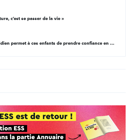
ure, c’est se passer de la vie »
[À l'unisson, 8e épisode] « Ce travail au quotidien permet à ces enfants de prendre confiance en eux »