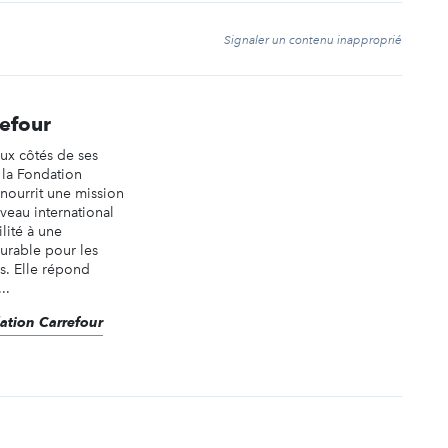
t
Signaler un contenu inapproprié
efour
ux côtés de ses
, la Fondation
 nourrit une mission
iveau international
ilité à une
durable pour les
es. Elle répond
..
dation Carrefour