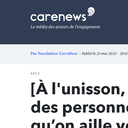
Aller
au
Carenews,
contenu
Le
principal
média
des
acteurs
de
l'engagement
Par
Fondation Carrefour
- Publié le 23 mai 2023 - 20:03
#ESS
[À l'unisson
des personn
qu’on aille v