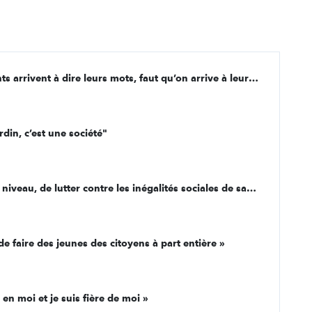
[À l'unisson, 2e épisode] « Pour que les enfants arrivent à dire leurs mots, faut qu’on arrive à leur faire sortir leurs maux »
rdin, c’est une société"
[À l'unisson, 4e épisode] « On essaie, à notre niveau, de lutter contre les inégalités sociales de santé »
de faire des jeunes des citoyens à part entière »
 en moi et je suis fière de moi »