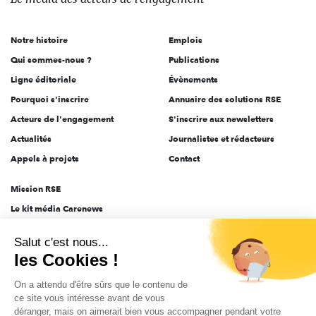
acteurs
de
Notre histoire
Emplois
l'engagement
Qui sommes-nous ?
Publications
Ligne éditoriale
Évènements
Pourquoi s'inscrire
Annuaire des solutions RSE
Acteurs de l'engagement
S'inscrire aux newsletters
Actualités
Journalistes et rédacteurs
Appels à projets
Contact
Mission RSE
Le kit média Carenews
Groupe AEF
Salut c'est nous...
AEF info
les Cookies !
Novethic
On a attendu d'être sûrs que le contenu de
PRODURABLE
ce site vous intéresse avant de vous
Inclusiv Day
déranger, mais on aimerait bien vous accompagner pendant votre