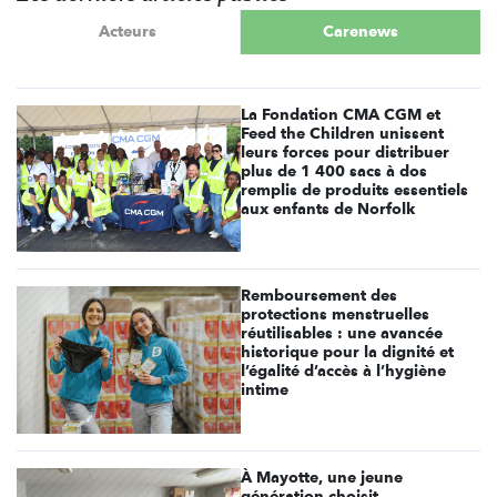
Acteurs
Carenews
La Fondation CMA CGM et
Feed the Children unissent
leurs forces pour distribuer
plus de 1 400 sacs à dos
remplis de produits essentiels
aux enfants de Norfolk
Remboursement des
protections menstruelles
réutilisables : une avancée
historique pour la dignité et
l’égalité d’accès à l’hygiène
intime
À Mayotte, une jeune
génération choisit