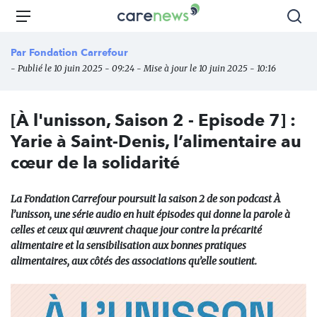
Aller
Carenews,
Menu
Rec
au
Le
contenu
média
Par
Fondation Carrefour
principal
des
- Publié le 10 juin 2025 - 09:24 - Mise à jour le 10 juin 2025 - 10:16
acteurs
de
l'engagement
[À l'unisson, Saison 2 - Episode 7] :
Yarie à Saint-Denis, l’alimentaire au
cœur de la solidarité
La Fondation Carrefour poursuit la saison 2 de son podcast À
l’unisson, une série audio en huit épisodes qui donne la parole à
celles et ceux qui œuvrent chaque jour contre la précarité
alimentaire et la sensibilisation aux bonnes pratiques
alimentaires, aux côtés des associations qu’elle soutient.